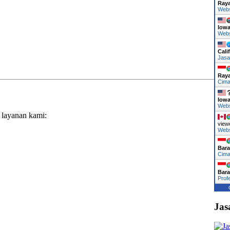
Ray
Web
Iow
Web
Cali
Jasa
Ray
Cima
Iow
Web
 layanan kami:
view
Web
Bara
Cima
Bara
Prof
Jas