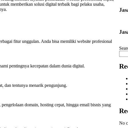
ntuk memberikan solusi digital terbaik bagi pelaku usaha,
Jas
nya.
Jas
agai fitur unggulan. Anda bisa memiliki website profesional
Sear
Re
ami pentingnya kecepatan dalam dunia digital.
at, dan tentunya menarik pengunjung.
 pengelolaan domain, hosting cepat, hingga email bisnis yang
Re
No c