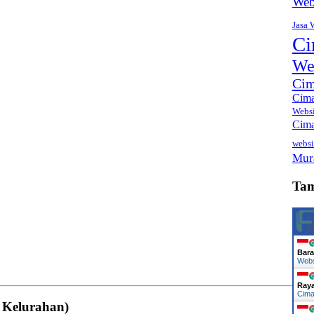
Web
Jasa 
Ci
We
Cim
Cima
Webs
Cima
websi
Mur
Ta
Bara
Web
Ray
Cima
 Kelurahan)