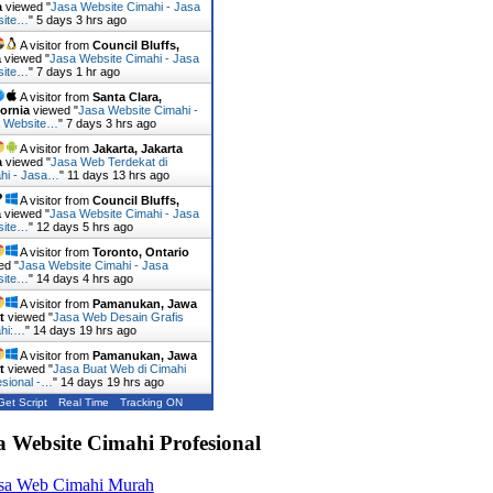
a
viewed "
Jasa Website Cimahi - Jasa
site…
"
5 days 3 hrs ago
A visitor from
Council Bluffs,
a
viewed "
Jasa Website Cimahi - Jasa
site…
"
7 days 1 hr ago
A visitor from
Santa Clara,
fornia
viewed "
Jasa Website Cimahi -
 Website…
"
7 days 3 hrs ago
A visitor from
Jakarta, Jakarta
a
viewed "
Jasa Web Terdekat di
hi - Jasa…
"
11 days 13 hrs ago
A visitor from
Council Bluffs,
a
viewed "
Jasa Website Cimahi - Jasa
site…
"
12 days 5 hrs ago
A visitor from
Toronto, Ontario
ed "
Jasa Website Cimahi - Jasa
site…
"
14 days 4 hrs ago
A visitor from
Pamanukan, Jawa
t
viewed "
Jasa Web Desain Grafis
hi:…
"
14 days 19 hrs ago
A visitor from
Pamanukan, Jawa
t
viewed "
Jasa Buat Web di Cimahi
esional -…
"
14 days 19 hrs ago
Get Script
Real Time
Tracking ON
a Website Cimahi Profesional