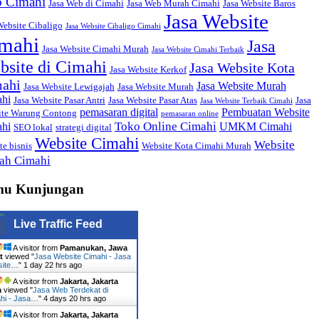
 Cimahi
Jasa Web di Cimahi
Jasa Web Murah Cimahi
Jasa Website Baros
Jasa Website
Website Cibaligo
Jasa Website Cibaligo Cimahi
mahi
Jasa
Jasa Website Cimahi Murah
Jasa Website Cimahi Terbaik
bsite di Cimahi
Jasa Website Kota
Jasa Website Kerkof
ahi
Jasa Website Murah
Jasa Website Lewigajah
Jasa Website Murah
hi
Jasa Website Pasar Antri
Jasa Website Pasar Atas
Jasa
Jasa Website Terbaik Cimahi
pemasaran digital
Pembuatan Website
ite Warung Contong
pemasaran online
Toko Online Cimahi
hi
UMKM Cimahi
SEO lokal
strategi digital
Website Cimahi
Website
te bisnis
Website Kota Cimahi Murah
ah Cimahi
mu Kunjungan
Live Traffic Feed
A visitor from
Pamanukan, Jawa
t
viewed "
Jasa Website Cimahi - Jasa
site…
"
1 day 22 hrs ago
A visitor from
Jakarta, Jakarta
a
viewed "
Jasa Web Terdekat di
hi - Jasa…
"
4 days 20 hrs ago
A visitor from
Jakarta, Jakarta