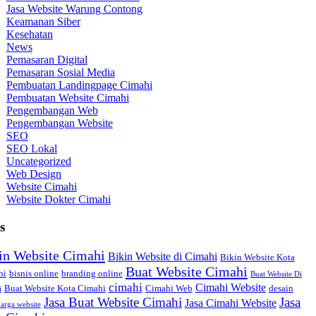
Jasa Website Warung Contong
Keamanan Siber
Kesehatan
News
Pemasaran Digital
Pemasaran Sosial Media
Pembuatan Landingpage Cimahi
Pembuatan Website Cimahi
Pengembangan Web
Pengembangan Website
SEO
SEO Lokal
Uncategorized
Web Design
Website Cimahi
Website Dokter Cimahi
s
in Website Cimahi
Bikin Website di Cimahi
Bikin Website Kota
Buat Website Cimahi
hi
bisnis online
branding online
Buat Website Di
cimahi
Cimahi Website
Buat Website Kota Cimahi
Cimahi Web
desain
i
Jasa Buat Website Cimahi
Jasa
Jasa Cimahi Website
arga website