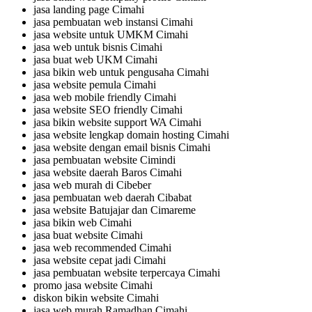
jasa landing page Cimahi
jasa pembuatan web instansi Cimahi
jasa website untuk UMKM Cimahi
jasa web untuk bisnis Cimahi
jasa buat web UKM Cimahi
jasa bikin web untuk pengusaha Cimahi
jasa website pemula Cimahi
jasa web mobile friendly Cimahi
jasa website SEO friendly Cimahi
jasa bikin website support WA Cimahi
jasa website lengkap domain hosting Cimahi
jasa website dengan email bisnis Cimahi
jasa pembuatan website Cimindi
jasa website daerah Baros Cimahi
jasa web murah di Cibeber
jasa pembuatan web daerah Cibabat
jasa website Batujajar dan Cimareme
jasa bikin web Cimahi
jasa buat website Cimahi
jasa web recommended Cimahi
jasa website cepat jadi Cimahi
jasa pembuatan website terpercaya Cimahi
promo jasa website Cimahi
diskon bikin website Cimahi
jasa web murah Ramadhan Cimahi