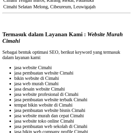
Cimahi Tengah
Baros, Karang Mekar, Padasuka
Cimahi Selatan
Melong, Cibeureum, Leuwigajah
Termasuk dalam Layanan Kami :
Website Murah
Cimahi
Sebagai bentuk optimasi SEO, berikut keyword yang termasuk
dalam layanan kami:
jasa website Cimahi
jasa pembuatan website Cimahi
bikin website di Cimahi
jasa web murah Cimahi
jasa desain website Cimahi
jasa website profesional di Cimahi
jasa pembuatan website terbaik Cimahi
tempat bikin website di Cimahi
jasa pembuatan website bisnis Cimahi
jasa website murah dan cepat Cimahi
jasa website toko online Cimahi
jasa pembuatan web sekolah di Cimahi
jasa bikin web company profile Cimahi