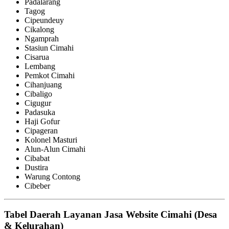
Padalarang
Tagog
Cipeundeuy
Cikalong
Ngamprah
Stasiun Cimahi
Cisarua
Lembang
Pemkot Cimahi
Cihanjuang
Cibaligo
Cigugur
Padasuka
Haji Gofur
Cipageran
Kolonel Masturi
Alun-Alun Cimahi
Cibabat
Dustira
Warung Contong
Cibeber
Tabel Daerah Layanan Jasa Website Cimahi (Desa
& Kelurahan)