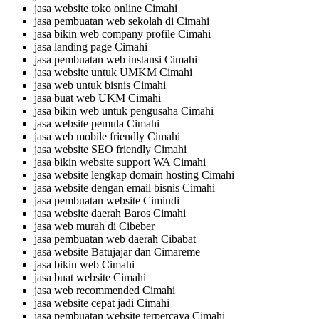
jasa website toko online Cimahi
jasa pembuatan web sekolah di Cimahi
jasa bikin web company profile Cimahi
jasa landing page Cimahi
jasa pembuatan web instansi Cimahi
jasa website untuk UMKM Cimahi
jasa web untuk bisnis Cimahi
jasa buat web UKM Cimahi
jasa bikin web untuk pengusaha Cimahi
jasa website pemula Cimahi
jasa web mobile friendly Cimahi
jasa website SEO friendly Cimahi
jasa bikin website support WA Cimahi
jasa website lengkap domain hosting Cimahi
jasa website dengan email bisnis Cimahi
jasa pembuatan website Cimindi
jasa website daerah Baros Cimahi
jasa web murah di Cibeber
jasa pembuatan web daerah Cibabat
jasa website Batujajar dan Cimareme
jasa bikin web Cimahi
jasa buat website Cimahi
jasa web recommended Cimahi
jasa website cepat jadi Cimahi
jasa pembuatan website terpercaya Cimahi