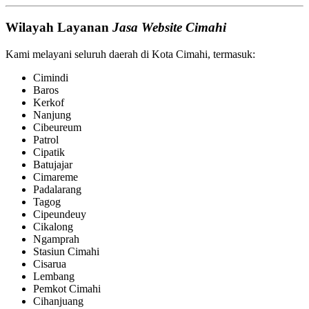
Wilayah Layanan
Jasa Website Cimahi
Kami melayani seluruh daerah di Kota Cimahi, termasuk:
Cimindi
Baros
Kerkof
Nanjung
Cibeureum
Patrol
Cipatik
Batujajar
Cimareme
Padalarang
Tagog
Cipeundeuy
Cikalong
Ngamprah
Stasiun Cimahi
Cisarua
Lembang
Pemkot Cimahi
Cihanjuang