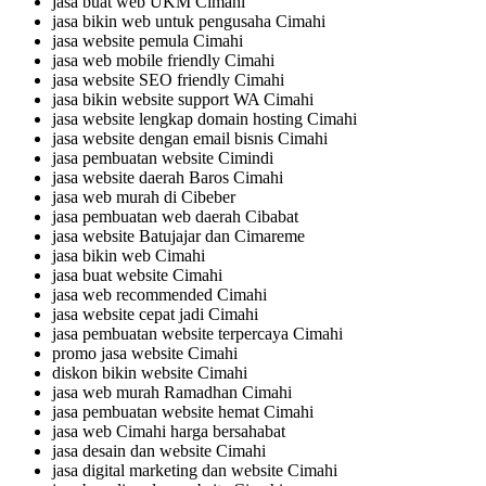
jasa buat web UKM Cimahi
jasa bikin web untuk pengusaha Cimahi
jasa website pemula Cimahi
jasa web mobile friendly Cimahi
jasa website SEO friendly Cimahi
jasa bikin website support WA Cimahi
jasa website lengkap domain hosting Cimahi
jasa website dengan email bisnis Cimahi
jasa pembuatan website Cimindi
jasa website daerah Baros Cimahi
jasa web murah di Cibeber
jasa pembuatan web daerah Cibabat
jasa website Batujajar dan Cimareme
jasa bikin web Cimahi
jasa buat website Cimahi
jasa web recommended Cimahi
jasa website cepat jadi Cimahi
jasa pembuatan website terpercaya Cimahi
promo jasa website Cimahi
diskon bikin website Cimahi
jasa web murah Ramadhan Cimahi
jasa pembuatan website hemat Cimahi
jasa web Cimahi harga bersahabat
jasa desain dan website Cimahi
jasa digital marketing dan website Cimahi