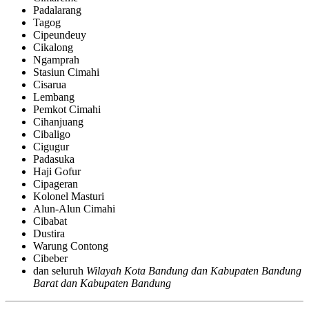
Padalarang
Tagog
Cipeundeuy
Cikalong
Ngamprah
Stasiun Cimahi
Cisarua
Lembang
Pemkot Cimahi
Cihanjuang
Cibaligo
Cigugur
Padasuka
Haji Gofur
Cipageran
Kolonel Masturi
Alun-Alun Cimahi
Cibabat
Dustira
Warung Contong
Cibeber
dan seluruh
Wilayah Kota Bandung dan Kabupaten Bandung
Barat dan Kabupaten Bandung