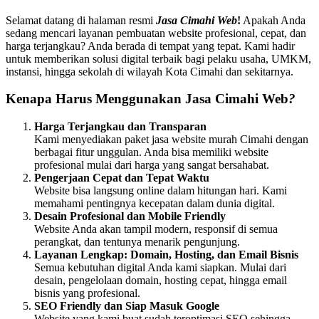
Selamat datang di halaman resmi
Jasa Cimahi Web
!
Apakah Anda
sedang mencari layanan pembuatan website profesional, cepat, dan
harga terjangkau? Anda berada di tempat yang tepat. Kami hadir
untuk memberikan solusi digital terbaik bagi pelaku usaha, UMKM,
instansi, hingga sekolah di wilayah Kota Cimahi dan sekitarnya.
Kenapa Harus Menggunakan Jasa Cimahi Web
?
Harga Terjangkau dan Transparan
Kami menyediakan paket jasa website murah Cimahi dengan
berbagai fitur unggulan. Anda bisa memiliki website
profesional mulai dari harga yang sangat bersahabat.
Pengerjaan Cepat dan Tepat Waktu
Website bisa langsung online dalam hitungan hari. Kami
memahami pentingnya kecepatan dalam dunia digital.
Desain Profesional dan Mobile Friendly
Website Anda akan tampil modern, responsif di semua
perangkat, dan tentunya menarik pengunjung.
Layanan Lengkap: Domain, Hosting, dan Email Bisnis
Semua kebutuhan digital Anda kami siapkan. Mulai dari
desain, pengelolaan domain, hosting cepat, hingga email
bisnis yang profesional.
SEO Friendly dan Siap Masuk Google
Website yang kami buat sudah teroptimasi SEO sehingga