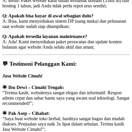
A: Betul! Paket website kami sudah termasuk domain (.com/.id) dan
hosting 1 tahun, jadi Anda tidak perlu repot urus sendiri;
Q: Apakah bisa bayar di awal sebagian dulu?
A: Bisa, kami menyediakan sistem DP (uang muka) dan pelunasan
saat website sudah siap ditampilkan;
Q: Apakah tersedia layanan maintenance?
A: Ada! Kami menyediakan paket perawatan dan update konten
bulanan agar website Anda selalu aktif dan aman;
💬
Testimoni Pelanggan Kami:
Jasa Website Cimahi
🌟 Ibu Dewi – Cimahi Tengah:
“Terima kasih, websitenya sangat elegan dan informatif. Respon
admin cepat dan sabar bantu saya yang awam soal teknologi. Sangat
recommended!”;
🌟 Pak Asep – Cibabat:
“Saya buat website toko herbal, hasilnya sangat bagus dan mudah
diakses. Penjualan saya naik 3x lipat dalam sebulan. Terima kasih
Jasa Website Cimahi!”;