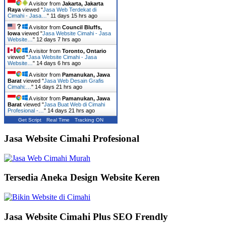
A visitor from
Jakarta, Jakarta
Raya
viewed "
Jasa Web Terdekat di
Cimahi - Jasa…
"
11 days 15 hrs ago
A visitor from
Council Bluffs,
Iowa
viewed "
Jasa Website Cimahi - Jasa
Website…
"
12 days 7 hrs ago
A visitor from
Toronto, Ontario
viewed "
Jasa Website Cimahi - Jasa
Website…
"
14 days 6 hrs ago
A visitor from
Pamanukan, Jawa
Barat
viewed "
Jasa Web Desain Grafis
Cimahi:…
"
14 days 21 hrs ago
A visitor from
Pamanukan, Jawa
Barat
viewed "
Jasa Buat Web di Cimahi
Profesional -…
"
14 days 21 hrs ago
Get Script
Real Time
Tracking ON
Jasa Website Cimahi Profesional
Tersedia Aneka Design Website Keren
Jasa Website Cimahi Plus SEO Frendly