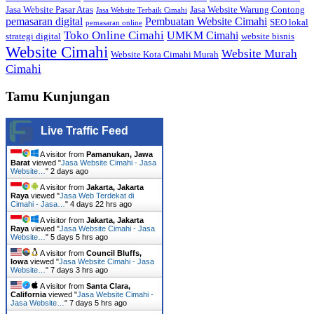
Jasa Website Pasar Atas
Jasa Website Warung Contong
Jasa Website Terbaik Cimahi
pemasaran digital
Pembuatan Website Cimahi
SEO lokal
pemasaran online
Toko Online Cimahi
UMKM Cimahi
strategi digital
website bisnis
Website Cimahi
Website Murah
Website Kota Cimahi Murah
Cimahi
Tamu Kunjungan
Live Traffic Feed
A visitor from
Pamanukan, Jawa
Barat
viewed "
Jasa Website Cimahi - Jasa
Website…
"
2 days ago
A visitor from
Jakarta, Jakarta
Raya
viewed "
Jasa Web Terdekat di
Cimahi - Jasa…
"
4 days 22 hrs ago
A visitor from
Jakarta, Jakarta
Raya
viewed "
Jasa Website Cimahi - Jasa
Website…
"
5 days 5 hrs ago
A visitor from
Council Bluffs,
Iowa
viewed "
Jasa Website Cimahi - Jasa
Website…
"
7 days 3 hrs ago
A visitor from
Santa Clara,
California
viewed "
Jasa Website Cimahi -
Jasa Website…
"
7 days 5 hrs ago