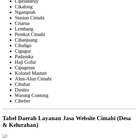
Cipeundeuy
Cikalong
Ngamprah
Stasiun Cimahi
Cisarua
Lembang
Pemkot Cimahi
Cihanjuang
Cibaligo
Cigugur
Padasuka
Haji Gofur
Cipageran
Kolonel Masturi
Alun-Alun Cimahi
Cibabat
Dustira
Warung Contong
Cibeber
Tabel Daerah Layanan Jasa Website Cimahi (Desa
& Kelurahan)