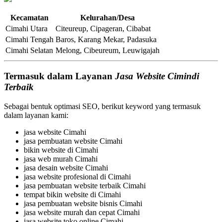
Kecamatan
Kelurahan/Desa
Cimahi Utara
Citeureup, Cipageran, Cibabat
Cimahi Tengah
Baros, Karang Mekar, Padasuka
Cimahi Selatan
Melong, Cibeureum, Leuwigajah
Termasuk dalam Layanan
Jasa Website Cimindi
Terbaik
Sebagai bentuk optimasi SEO, berikut keyword yang termasuk
dalam layanan kami:
jasa website Cimahi
jasa pembuatan website Cimahi
bikin website di Cimahi
jasa web murah Cimahi
jasa desain website Cimahi
jasa website profesional di Cimahi
jasa pembuatan website terbaik Cimahi
tempat bikin website di Cimahi
jasa pembuatan website bisnis Cimahi
jasa website murah dan cepat Cimahi
jasa website toko online Cimahi