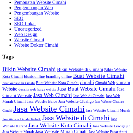
Pembuatan Website Cimahi
Pengembangan Web
Pengembangan Website
SEO
SEO Lokal
Uncategorized
Web Design
Website Cimahi
Website Dokter Cimahi
Tags
Bikin Website Cimahi
Bikin Website di Cimahi
Bikin Website
Buat Website Cimahi
Kota Cimahi
bisnis online
branding online
cimahi
Cimahi
Buat Website Kota Cimahi
Cimahi Web
Buat Website Di Cimahi
Jasa Buat Website Cimahi
Website
Jasa
desain web
harga website
Jasa Web Cimahi
Cimahi Website
Jasa Web di Cimahi
Jasa Web
Murah Cimahi
Jasa Website Baros
Jasa Website Cibaligo
Jasa Website Cibaligo
Jasa Website Cimahi
Jasa Website Cimahi Murah
Cimahi
Jasa Website di Cimahi
Jasa
Jasa Website Cimahi Terbaik
Jasa Website Kota Cimahi
Website Kerkof
Jasa Website Lewigajah
Jasa Website Murah Cimahi
Jasa Website Murah
Jasa Website Pasar Antri