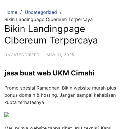
Skip
to
Home
Uncategorized
content
Bikin Landingpage Cibereum Terpercaya
Bikin Landingpage
Cibereum Terpercaya
UNCATEGORIZED
·
MAY 11, 2025
jasa buat web UKM Cimahi
Promo spesial Ramadhan! Bikin website murah plus
bonus domain & hosting. Jangan sampai kehabisan
kuota terbatasnya
Mau punya website tanpa ribet urus teknis? Kami