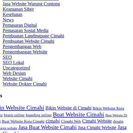
Jasa Website Warung Contong
Keamanan Siber
Kesehatan
News
Pemasaran Digital
Pemasaran Sosial Media
Pembuatan Landingpage Cimahi
Pembuatan Website Cimahi
Pengembangan Web
Pengembangan Website
SEO
SEO Lokal
Uncategorized
Web Design
Website Cimahi
Website Dokter Cimahi
s
in Website Cimahi
Bikin Website di Cimahi
Bikin Website Kota
Buat Website Cimahi
hi
bisnis online
branding online
Buat Website Di
cimahi
Cimahi Website
Buat Website Kota Cimahi
Cimahi Web
desain
i
Jasa Buat Website Cimahi
Jasa
Jasa Cimahi Website
arga website