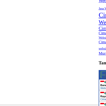
Web
Jasa 
Ci
We
Cim
Cima
Webs
Cima
websi
Mur
Ta
Bara
Web
Ray
Cima