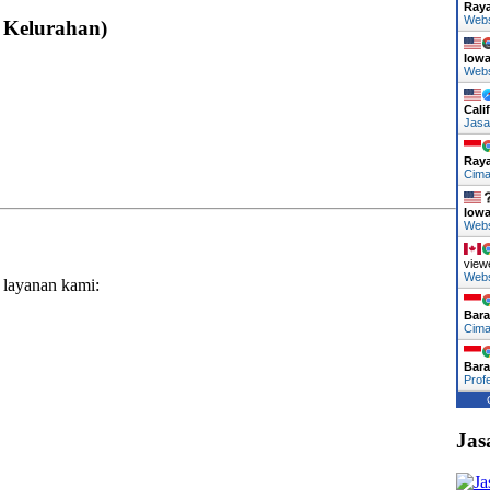
Ray
Web
 Kelurahan)
Iow
Web
Cali
Jasa
Ray
Cima
Iow
Web
view
Web
 layanan kami:
Bara
Cima
Bara
Prof
Jas