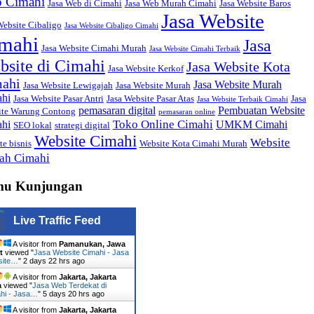
 Cimahi
Jasa Web di Cimahi
Jasa Web Murah Cimahi
Jasa Website Baros
Jasa Website
Website Cibaligo
Jasa Website Cibaligo Cimahi
mahi
Jasa
Jasa Website Cimahi Murah
Jasa Website Cimahi Terbaik
bsite di Cimahi
Jasa Website Kota
Jasa Website Kerkof
ahi
Jasa Website Murah
Jasa Website Lewigajah
Jasa Website Murah
hi
Jasa Website Pasar Antri
Jasa Website Pasar Atas
Jasa
Jasa Website Terbaik Cimahi
pemasaran digital
Pembuatan Website
ite Warung Contong
pemasaran online
Toko Online Cimahi
hi
UMKM Cimahi
SEO lokal
strategi digital
Website Cimahi
Website
te bisnis
Website Kota Cimahi Murah
ah Cimahi
mu Kunjungan
Live Traffic Feed
A visitor from
Pamanukan, Jawa
t
viewed "
Jasa Website Cimahi - Jasa
site…
"
2 days 22 hrs ago
A visitor from
Jakarta, Jakarta
a
viewed "
Jasa Web Terdekat di
hi - Jasa…
"
5 days 20 hrs ago
A visitor from
Jakarta, Jakarta