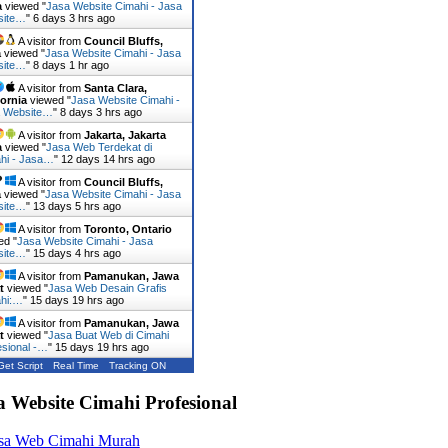
a
viewed "
Jasa Website Cimahi - Jasa
site…
"
6 days 3 hrs ago
A visitor from
Council Bluffs,
a
viewed "
Jasa Website Cimahi - Jasa
site…
"
8 days 1 hr ago
A visitor from
Santa Clara,
fornia
viewed "
Jasa Website Cimahi -
 Website…
"
8 days 3 hrs ago
A visitor from
Jakarta, Jakarta
a
viewed "
Jasa Web Terdekat di
hi - Jasa…
"
12 days 14 hrs ago
A visitor from
Council Bluffs,
a
viewed "
Jasa Website Cimahi - Jasa
site…
"
13 days 5 hrs ago
A visitor from
Toronto, Ontario
ed "
Jasa Website Cimahi - Jasa
site…
"
15 days 4 hrs ago
A visitor from
Pamanukan, Jawa
t
viewed "
Jasa Web Desain Grafis
hi:…
"
15 days 19 hrs ago
A visitor from
Pamanukan, Jawa
t
viewed "
Jasa Buat Web di Cimahi
esional -…
"
15 days 19 hrs ago
Get Script
Real Time
Tracking ON
a Website Cimahi Profesional