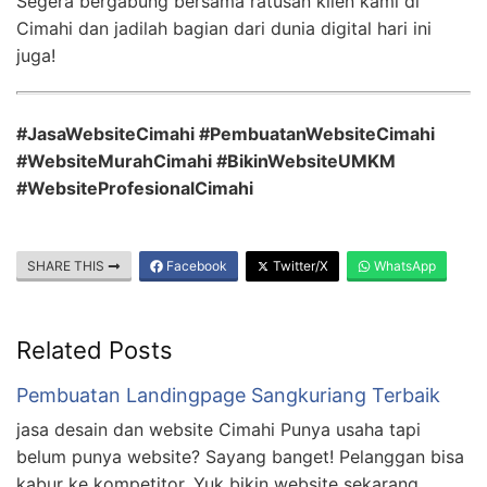
Segera bergabung bersama ratusan klien kami di
Cimahi dan jadilah bagian dari dunia digital hari ini
juga!
#JasaWebsiteCimahi #PembuatanWebsiteCimahi
#WebsiteMurahCimahi #BikinWebsiteUMKM
#WebsiteProfesionalCimahi
SHARE THIS
Facebook
Twitter/X
WhatsApp
Related Posts
Pembuatan Landingpage Sangkuriang Terbaik
jasa desain dan website Cimahi Punya usaha tapi
belum punya website? Sayang banget! Pelanggan bisa
kabur ke kompetitor. Yuk bikin website sekarang