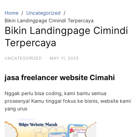
Skip
to
Home
Uncategorized
content
Bikin Landingpage Cimindi Terpercaya
Bikin Landingpage Cimindi
Terpercaya
UNCATEGORIZED
·
MAY 11, 2025
jasa freelancer website Cimahi
Nggak perlu bisa coding, kami bantu semua
prosesnya! Kamu tinggal fokus ke bisnis, website kami
yang urus