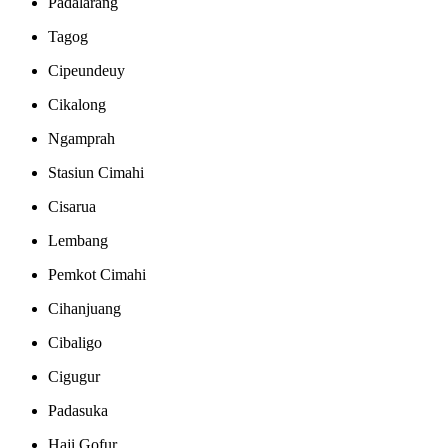
Padalarang
Tagog
Cipeundeuy
Cikalong
Ngamprah
Stasiun Cimahi
Cisarua
Lembang
Pemkot Cimahi
Cihanjuang
Cibaligo
Cigugur
Padasuka
Haji Gofur