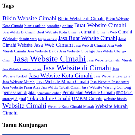
Tags
Bikin Website Cimahi
Bikin Website di Cimahi
Bikin Website
Buat Website Cimahi
Kota Cimahi
bisnis online
branding online
cimahi
Cimahi
Buat Website Kota Cimahi
Cimahi Web
Buat Website Di Cimahi
Jasa Buat Website Cimahi
Website
Jasa
desain web
harga website
Jasa Web Cimahi
Cimahi Website
Jasa Web di Cimahi
Jasa Web
Murah Cimahi
Jasa Website Baros
Jasa Website Cibaligo
Jasa Website Cibaligo
Jasa Website Cimahi
Jasa Website Cimahi Murah
Cimahi
Jasa Website di Cimahi
Jasa
Jasa Website Cimahi Terbaik
Jasa Website Kota Cimahi
Website Kerkof
Jasa Website Lewigajah
Jasa Website Murah Cimahi
Jasa Website Murah
Jasa Website Pasar Antri
Jasa Website Pasar Atas
Jasa Website Warung Contong
Jasa Website Terbaik Cimahi
pemasaran digital
Pembuatan Website Cimahi
SEO lokal
pemasaran online
Toko Online Cimahi
UMKM Cimahi
strategi digital
website bisnis
Website Cimahi
Website Murah
Website Kota Cimahi Murah
Cimahi
Tamu Kunjungan