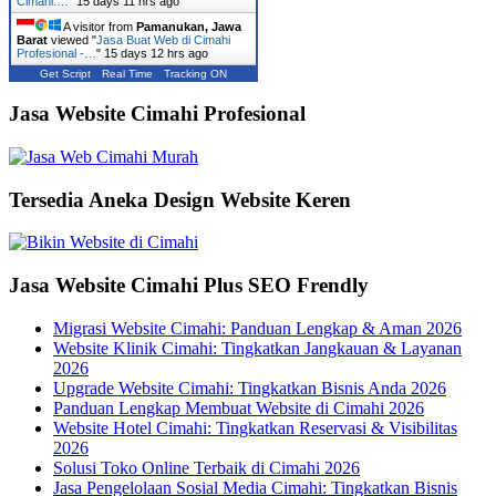
Cimahi:…
"
15 days 11 hrs ago
A visitor from
Pamanukan, Jawa
Barat
viewed "
Jasa Buat Web di Cimahi
Profesional -…
"
15 days 12 hrs ago
Get Script
Real Time
Tracking ON
Jasa Website Cimahi Profesional
Tersedia Aneka Design Website Keren
Jasa Website Cimahi Plus SEO Frendly
Migrasi Website Cimahi: Panduan Lengkap & Aman 2026
Website Klinik Cimahi: Tingkatkan Jangkauan & Layanan
2026
Upgrade Website Cimahi: Tingkatkan Bisnis Anda 2026
Panduan Lengkap Membuat Website di Cimahi 2026
Website Hotel Cimahi: Tingkatkan Reservasi & Visibilitas
2026
Solusi Toko Online Terbaik di Cimahi 2026
Jasa Pengelolaan Sosial Media Cimahi: Tingkatkan Bisnis