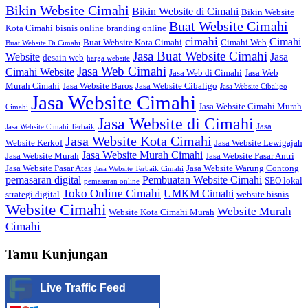
Bikin Website Cimahi
Bikin Website di Cimahi
Bikin Website
Buat Website Cimahi
Kota Cimahi
bisnis online
branding online
cimahi
Cimahi
Buat Website Kota Cimahi
Cimahi Web
Buat Website Di Cimahi
Jasa Buat Website Cimahi
Website
Jasa
desain web
harga website
Jasa Web Cimahi
Cimahi Website
Jasa Web di Cimahi
Jasa Web
Murah Cimahi
Jasa Website Baros
Jasa Website Cibaligo
Jasa Website Cibaligo
Jasa Website Cimahi
Jasa Website Cimahi Murah
Cimahi
Jasa Website di Cimahi
Jasa
Jasa Website Cimahi Terbaik
Jasa Website Kota Cimahi
Website Kerkof
Jasa Website Lewigajah
Jasa Website Murah Cimahi
Jasa Website Murah
Jasa Website Pasar Antri
Jasa Website Pasar Atas
Jasa Website Warung Contong
Jasa Website Terbaik Cimahi
pemasaran digital
Pembuatan Website Cimahi
SEO lokal
pemasaran online
Toko Online Cimahi
UMKM Cimahi
strategi digital
website bisnis
Website Cimahi
Website Murah
Website Kota Cimahi Murah
Cimahi
Tamu Kunjungan
Live Traffic Feed