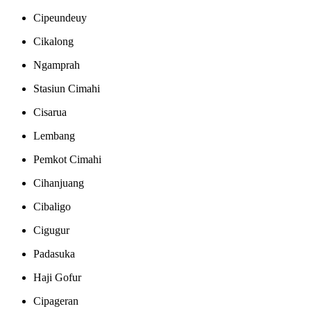
Cipeundeuy
Cikalong
Ngamprah
Stasiun Cimahi
Cisarua
Lembang
Pemkot Cimahi
Cihanjuang
Cibaligo
Cigugur
Padasuka
Haji Gofur
Cipageran