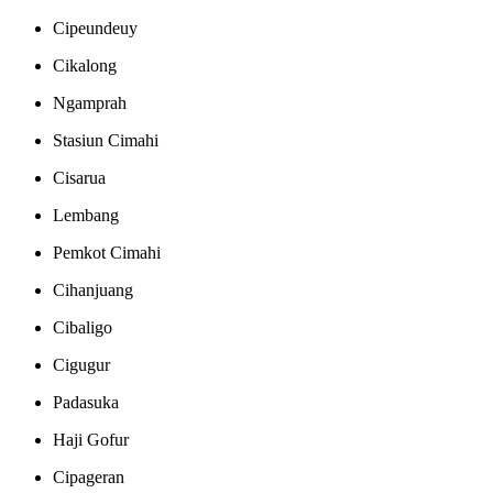
Cipeundeuy
Cikalong
Ngamprah
Stasiun Cimahi
Cisarua
Lembang
Pemkot Cimahi
Cihanjuang
Cibaligo
Cigugur
Padasuka
Haji Gofur
Cipageran