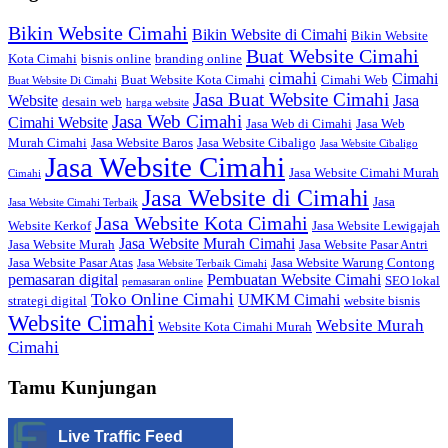
Bikin Website Cimahi
Bikin Website di Cimahi
Bikin Website
Buat Website Cimahi
Kota Cimahi
bisnis online
branding online
cimahi
Cimahi
Buat Website Kota Cimahi
Cimahi Web
Buat Website Di Cimahi
Jasa Buat Website Cimahi
Website
Jasa
desain web
harga website
Jasa Web Cimahi
Cimahi Website
Jasa Web di Cimahi
Jasa Web
Murah Cimahi
Jasa Website Baros
Jasa Website Cibaligo
Jasa Website Cibaligo
Jasa Website Cimahi
Jasa Website Cimahi Murah
Cimahi
Jasa Website di Cimahi
Jasa
Jasa Website Cimahi Terbaik
Jasa Website Kota Cimahi
Website Kerkof
Jasa Website Lewigajah
Jasa Website Murah Cimahi
Jasa Website Murah
Jasa Website Pasar Antri
Jasa Website Pasar Atas
Jasa Website Warung Contong
Jasa Website Terbaik Cimahi
pemasaran digital
Pembuatan Website Cimahi
SEO lokal
pemasaran online
Toko Online Cimahi
UMKM Cimahi
strategi digital
website bisnis
Website Cimahi
Website Murah
Website Kota Cimahi Murah
Cimahi
Tamu Kunjungan
Live Traffic Feed