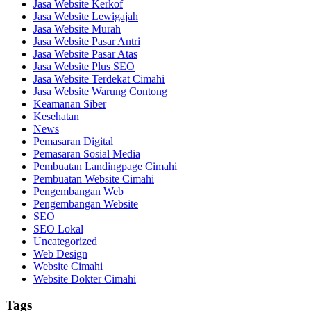
Jasa Website Kerkof
Jasa Website Lewigajah
Jasa Website Murah
Jasa Website Pasar Antri
Jasa Website Pasar Atas
Jasa Website Plus SEO
Jasa Website Terdekat Cimahi
Jasa Website Warung Contong
Keamanan Siber
Kesehatan
News
Pemasaran Digital
Pemasaran Sosial Media
Pembuatan Landingpage Cimahi
Pembuatan Website Cimahi
Pengembangan Web
Pengembangan Website
SEO
SEO Lokal
Uncategorized
Web Design
Website Cimahi
Website Dokter Cimahi
Tags