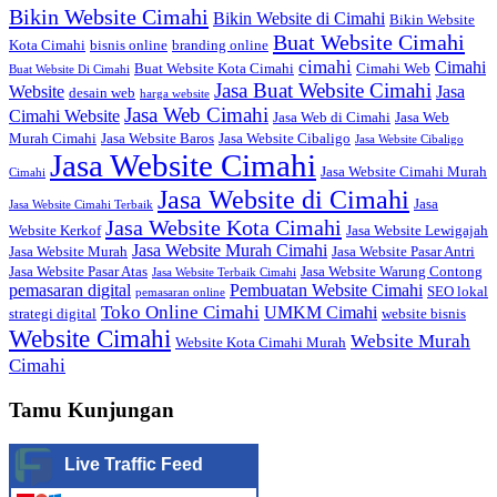
Bikin Website Cimahi
Bikin Website di Cimahi
Bikin Website
Buat Website Cimahi
Kota Cimahi
bisnis online
branding online
cimahi
Cimahi
Buat Website Kota Cimahi
Cimahi Web
Buat Website Di Cimahi
Jasa Buat Website Cimahi
Website
Jasa
desain web
harga website
Jasa Web Cimahi
Cimahi Website
Jasa Web di Cimahi
Jasa Web
Murah Cimahi
Jasa Website Baros
Jasa Website Cibaligo
Jasa Website Cibaligo
Jasa Website Cimahi
Jasa Website Cimahi Murah
Cimahi
Jasa Website di Cimahi
Jasa
Jasa Website Cimahi Terbaik
Jasa Website Kota Cimahi
Website Kerkof
Jasa Website Lewigajah
Jasa Website Murah Cimahi
Jasa Website Murah
Jasa Website Pasar Antri
Jasa Website Pasar Atas
Jasa Website Warung Contong
Jasa Website Terbaik Cimahi
pemasaran digital
Pembuatan Website Cimahi
SEO lokal
pemasaran online
Toko Online Cimahi
UMKM Cimahi
strategi digital
website bisnis
Website Cimahi
Website Murah
Website Kota Cimahi Murah
Cimahi
Tamu Kunjungan
Live Traffic Feed