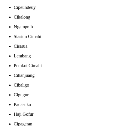
Cipeundeuy
Cikalong
Ngamprah
Stasiun Cimahi
Cisarua
Lembang
Pemkot Cimahi
Cihanjuang
Cibaligo
Cigugur
Padasuka
Haji Gofur
Cipageran