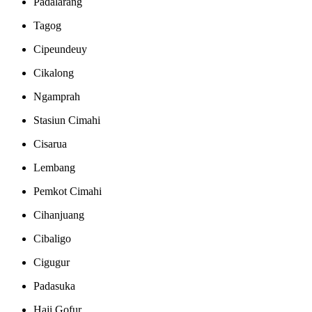
Padalarang
Tagog
Cipeundeuy
Cikalong
Ngamprah
Stasiun Cimahi
Cisarua
Lembang
Pemkot Cimahi
Cihanjuang
Cibaligo
Cigugur
Padasuka
Haji Gofur