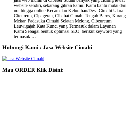
jasa web murah di Cibeber Sudah banyak yang closing lewat
website sendiri, sekarang giliran kamu! Kami bantu mulai dari
nol hingga online Kecamatan Kelurahan/Desa Cimahi Utara
Citeureup, Cipageran, Cibabat Cimahi Tengah Baros, Karang
Mekar, Padasuka Cimahi Selatan Melong, Cibeureum,
Leuwigajah Kata Kunci yang Termasuk dalam Layanan
Kami Sebagai bentuk optimasi SEO, berikut keyword yang
termasuk …
Hubungi Kami : Jasa Website Cimahi
Mau ORDER Klik Disini: