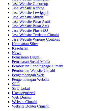
Jasa Website Citeureup
Jasa Website Kerkof
Jasa Website Lewigajah
Jasa Website Murah
Jasa Website Pasar Antri
Jasa Website Pasar Atas
Jasa Website Plus SEO
Jasa Website Terdekat Cimahi
Jasa Website Warung Contong
Keamanan Siber
Kesehatan
News
Pemasaran Digital
Pemasaran Sosial Media
Pembuatan Landingpage Cimahi
Pembuatan Website Cimahi
Pengembangan Web
Pengembangan Website
SEO
SEO Lokal
Uncategorized
Web Design
Website Cimahi
Website Dokter Cimahi