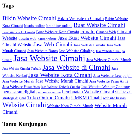
Tags
Bikin Website Cimahi
Bikin Website di Cimahi
Bikin Website
Buat Website Cimahi
Kota Cimahi
bisnis online
branding online
cimahi
Cimahi
Buat Website Kota Cimahi
Cimahi Web
Buat Website Di Cimahi
Jasa Buat Website Cimahi
Website
Jasa
desain web
harga website
Jasa Web Cimahi
Cimahi Website
Jasa Web di Cimahi
Jasa Web
Murah Cimahi
Jasa Website Baros
Jasa Website Cibaligo
Jasa Website Cibaligo
Jasa Website Cimahi
Jasa Website Cimahi Murah
Cimahi
Jasa Website di Cimahi
Jasa
Jasa Website Cimahi Terbaik
Jasa Website Kota Cimahi
Website Kerkof
Jasa Website Lewigajah
Jasa Website Murah Cimahi
Jasa Website Murah
Jasa Website Pasar Antri
Jasa Website Pasar Atas
Jasa Website Warung Contong
Jasa Website Terbaik Cimahi
pemasaran digital
Pembuatan Website Cimahi
SEO lokal
pemasaran online
Toko Online Cimahi
UMKM Cimahi
strategi digital
website bisnis
Website Cimahi
Website Murah
Website Kota Cimahi Murah
Cimahi
Tamu Kunjungan