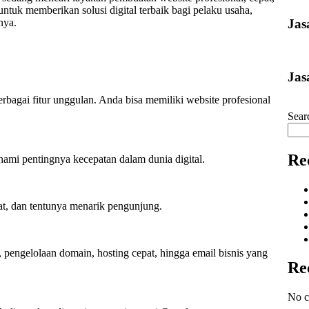
ntuk memberikan solusi digital terbaik bagi pelaku usaha,
Jas
nya.
Jas
agai fitur unggulan. Anda bisa memiliki website profesional
Sear
Re
ami pentingnya kecepatan dalam dunia digital.
at, dan tentunya menarik pengunjung.
 pengelolaan domain, hosting cepat, hingga email bisnis yang
Re
No c