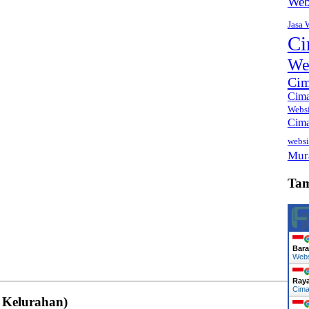
Web
Jasa 
Ci
We
Cim
Cima
Webs
Cima
websi
Mur
Ta
Bara
Web
Ray
Cima
 Kelurahan)