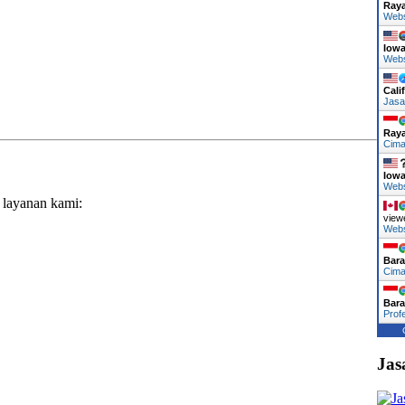
Ray
Web
Iow
Web
Cali
Jasa
Ray
Cima
Iow
Web
 layanan kami:
view
Web
Bara
Cima
Bara
Prof
Jas