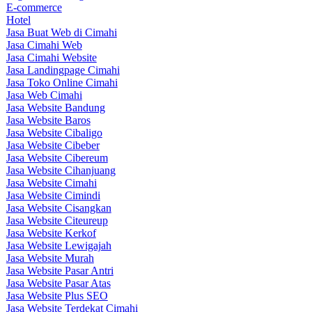
E-commerce
Hotel
Jasa Buat Web di Cimahi
Jasa Cimahi Web
Jasa Cimahi Website
Jasa Landingpage Cimahi
Jasa Toko Online Cimahi
Jasa Web Cimahi
Jasa Website Bandung
Jasa Website Baros
Jasa Website Cibaligo
Jasa Website Cibeber
Jasa Website Cibereum
Jasa Website Cihanjuang
Jasa Website Cimahi
Jasa Website Cimindi
Jasa Website Cisangkan
Jasa Website Citeureup
Jasa Website Kerkof
Jasa Website Lewigajah
Jasa Website Murah
Jasa Website Pasar Antri
Jasa Website Pasar Atas
Jasa Website Plus SEO
Jasa Website Terdekat Cimahi