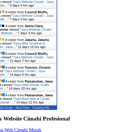
a
viewed "
Jasa Website Cimahi - Jasa
site…
"
5 days 5 hrs ago
A visitor from
Council Bluffs,
a
viewed "
Jasa Website Cimahi - Jasa
site…
"
7 days 3 hrs ago
A visitor from
Santa Clara,
fornia
viewed "
Jasa Website Cimahi -
 Website…
"
7 days 4 hrs ago
A visitor from
Jakarta, Jakarta
a
viewed "
Jasa Web Terdekat di
hi - Jasa…
"
11 days 15 hrs ago
A visitor from
Council Bluffs,
a
viewed "
Jasa Website Cimahi - Jasa
site…
"
12 days 7 hrs ago
A visitor from
Toronto, Ontario
ed "
Jasa Website Cimahi - Jasa
site…
"
14 days 6 hrs ago
A visitor from
Pamanukan, Jawa
t
viewed "
Jasa Web Desain Grafis
hi:…
"
14 days 20 hrs ago
A visitor from
Pamanukan, Jawa
t
viewed "
Jasa Buat Web di Cimahi
esional -…
"
14 days 21 hrs ago
Get Script
Real Time
Tracking ON
a Website Cimahi Profesional