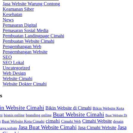
Jasa Website Warung Contong
Keamanan Siber
Kesehatan
News
Pemasaran Digital
Pemasaran Sosial Media
Pembuatan Landingpage Cimahi
Pembuatan Website Cimahi
Pengembangan Web
Pengembangan Website
SEO
SEO Lokal
Uncategorized
Web Design
Website Cimahi
Website Dokter Cimahi
s
in Website Cimahi
Bikin Website di Cimahi
Bikin Website Kota
Buat Website Cimahi
hi
bisnis online
branding online
Buat Website Di
cimahi
Cimahi Website
Buat Website Kota Cimahi
Cimahi Web
desain
i
Jasa Buat Website Cimahi
Jasa
Jasa Cimahi Website
arga website