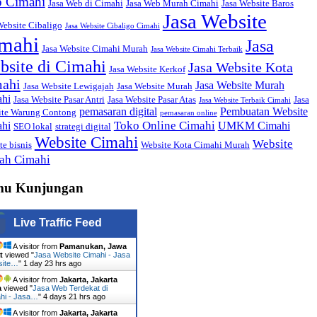
 Cimahi
Jasa Web di Cimahi
Jasa Web Murah Cimahi
Jasa Website Baros
Jasa Website
Website Cibaligo
Jasa Website Cibaligo Cimahi
mahi
Jasa
Jasa Website Cimahi Murah
Jasa Website Cimahi Terbaik
bsite di Cimahi
Jasa Website Kota
Jasa Website Kerkof
ahi
Jasa Website Murah
Jasa Website Lewigajah
Jasa Website Murah
hi
Jasa Website Pasar Antri
Jasa Website Pasar Atas
Jasa
Jasa Website Terbaik Cimahi
pemasaran digital
Pembuatan Website
ite Warung Contong
pemasaran online
Toko Online Cimahi
hi
UMKM Cimahi
SEO lokal
strategi digital
Website Cimahi
Website
te bisnis
Website Kota Cimahi Murah
ah Cimahi
mu Kunjungan
Live Traffic Feed
A visitor from
Pamanukan, Jawa
t
viewed "
Jasa Website Cimahi - Jasa
site…
"
1 day 23 hrs ago
A visitor from
Jakarta, Jakarta
a
viewed "
Jasa Web Terdekat di
hi - Jasa…
"
4 days 21 hrs ago
A visitor from
Jakarta, Jakarta