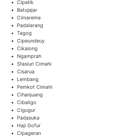
Cipatik
Batujajar
Cimareme
Padalarang
Tagog
Cipeundeuy
Cikalong
Ngamprah
Stasiun Cimahi
Cisarua
Lembang
Pemkot Cimahi
Cihanjuang
Cibaligo
Cigugur
Padasuka
Haji Gofur
Cipageran