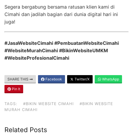
Segera bergabung bersama ratusan klien kami di
Cimahi dan jadilah bagian dari dunia digital hari ini
juga!
#JasaWebsiteCimahi #PembuatanWebsiteCimahi
#WebsiteMurahCimahi #BikinWebsiteUMKM
#WebsiteProfesionalCimahi
SHARE THIS
Facebook
Twitter/X
WhatsApp
Pin It
TAGS:
#BIKIN WEBSITE CIMAHI
#BIKIN WEBSITE
MURAH CIMAHI
Related Posts