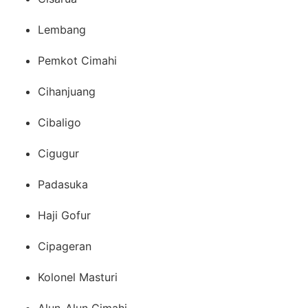
Lembang
Pemkot Cimahi
Cihanjuang
Cibaligo
Cigugur
Padasuka
Haji Gofur
Cipageran
Kolonel Masturi
Alun-Alun Cimahi