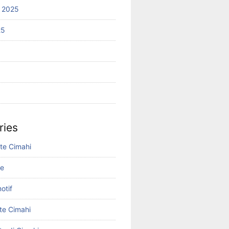
 2025
25
ries
ite Cimahi
ne
otif
te Cimahi