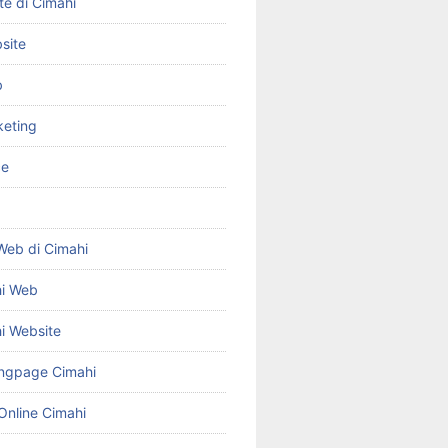
te di Cimahi
site
b
keting
ce
Web di Cimahi
hi Web
i Website
ngpage Cimahi
Online Cimahi