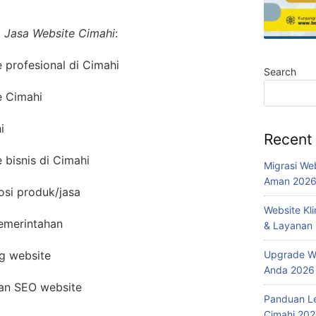
i
Jasa Website Cimahi
:
profesional di Cimahi
Search
e Cimahi
i
Recent
bisnis di Cimahi
Migrasi We
Aman 202
osi produk/jasa
Website Kl
pemerintahan
& Layanan
Upgrade We
g website
Anda 2026
dan SEO website
Panduan L
Cimahi 20