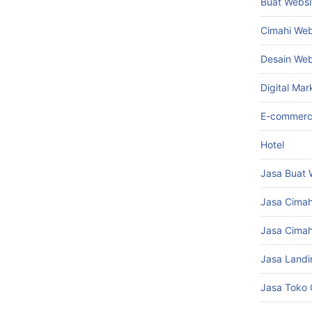
Buat Websi
Cimahi Web
Desain We
Digital Mar
E-commer
Hotel
Jasa Buat 
Jasa Cima
Jasa Cimah
Jasa Landi
Jasa Toko 