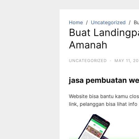
Skip
to
content
Home
Uncategorized
Bu
Buat Landingp
Amanah
UNCATEGORIZED
·
MAY 11, 2
jasa pembuatan we
Website bisa bantu kamu closi
link, pelanggan bisa lihat inf