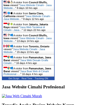
A visitor from
Council Bluffs,
Iowa
viewed "
Jasa Website Cimahi - Jasa
Website…
"
8 days 10 hrs ago
A visitor from
Santa Clara,
California
viewed "
Jasa Website Cimahi -
Jasa Website…
"
8 days 12 hrs ago
A visitor from
Jakarta, Jakarta
Raya
viewed "
Jasa Web Terdekat di
Cimahi - Jasa…
"
12 days 22 hrs ago
A visitor from
Council Bluffs,
Iowa
viewed "
Jasa Website Cimahi - Jasa
Website…
"
13 days 14 hrs ago
A visitor from
Toronto, Ontario
viewed "
Jasa Website Cimahi - Jasa
Website…
"
15 days 13 hrs ago
A visitor from
Pamanukan, Jawa
Barat
viewed "
Jasa Web Desain Grafis
Cimahi:…
"
16 days 4 hrs ago
A visitor from
Pamanukan, Jawa
Barat
viewed "
Jasa Buat Web di Cimahi
Profesional -…
"
16 days 4 hrs ago
Get Script
Real Time
Tracking ON
Jasa Website Cimahi Profesional