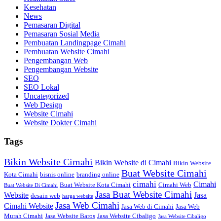
Kesehatan
News
Pemasaran Digital
Pemasaran Sosial Media
Pembuatan Landingpage Cimahi
Pembuatan Website Cimahi
Pengembangan Web
Pengembangan Website
SEO
SEO Lokal
Uncategorized
Web Design
Website Cimahi
Website Dokter Cimahi
Tags
Bikin Website Cimahi
Bikin Website di Cimahi
Bikin Website
Buat Website Cimahi
Kota Cimahi
bisnis online
branding online
cimahi
Cimahi
Buat Website Kota Cimahi
Cimahi Web
Buat Website Di Cimahi
Jasa Buat Website Cimahi
Website
Jasa
desain web
harga website
Jasa Web Cimahi
Cimahi Website
Jasa Web di Cimahi
Jasa Web
Murah Cimahi
Jasa Website Baros
Jasa Website Cibaligo
Jasa Website Cibaligo