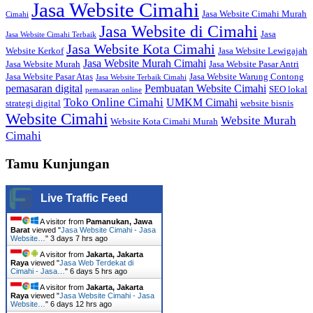
Jasa Website Cimahi
Jasa Website Cimahi Murah
Cimahi
Jasa Website di Cimahi
Jasa
Jasa Website Cimahi Terbaik
Jasa Website Kota Cimahi
Website Kerkof
Jasa Website Lewigajah
Jasa Website Murah Cimahi
Jasa Website Murah
Jasa Website Pasar Antri
Jasa Website Pasar Atas
Jasa Website Warung Contong
Jasa Website Terbaik Cimahi
pemasaran digital
Pembuatan Website Cimahi
SEO lokal
pemasaran online
Toko Online Cimahi
UMKM Cimahi
strategi digital
website bisnis
Website Cimahi
Website Murah
Website Kota Cimahi Murah
Cimahi
Tamu Kunjungan
Live Traffic Feed
A visitor from
Pamanukan, Jawa
Barat
viewed "
Jasa Website Cimahi - Jasa
Website…
"
3 days 7 hrs ago
A visitor from
Jakarta, Jakarta
Raya
viewed "
Jasa Web Terdekat di
Cimahi - Jasa…
"
6 days 5 hrs ago
A visitor from
Jakarta, Jakarta
Raya
viewed "
Jasa Website Cimahi - Jasa
Website…
"
6 days 12 hrs ago