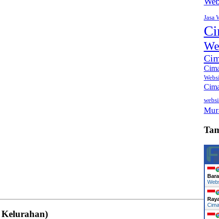
Web
Jasa 
Ci
We
Cim
Cima
Webs
Cima
websi
Mur
Ta
Bara
Web
Ray
Cima
 Kelurahan)