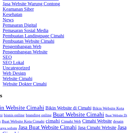
Jasa Website Warung Contong
Keamanan Siber
Kesehatan
News
Pemasaran Digital
Pemasaran Sosial Media
Pembuatan Landingpage Cimahi
Pembuatan Website Cimahi
Pengembangan Web
Pengembangan Website
SEO
SEO Lokal
Uncategorized
Web Design
Website Cimahi
Website Dokter Cimahi
s
in Website Cimahi
Bikin Website di Cimahi
Bikin Website Kota
Buat Website Cimahi
hi
bisnis online
branding online
Buat Website Di
cimahi
Cimahi Website
Buat Website Kota Cimahi
Cimahi Web
desain
i
Jasa Buat Website Cimahi
Jasa
Jasa Cimahi Website
arga website