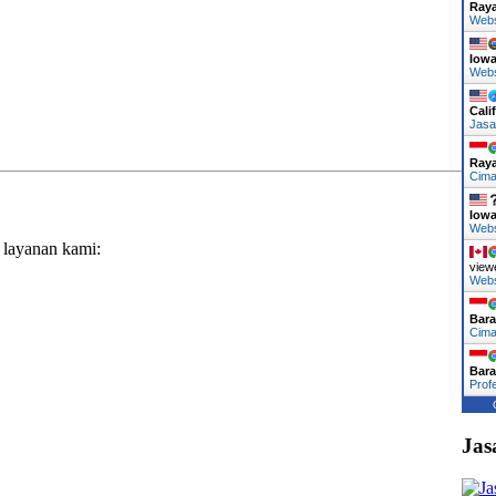
Ray
Web
Iow
Web
Cali
Jasa
Ray
Cima
Iow
Web
 layanan kami:
view
Web
Bara
Cima
Bara
Prof
Jas