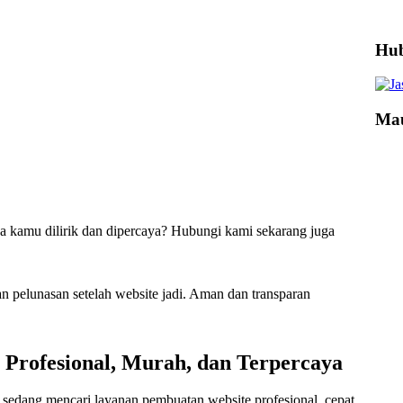
Hub
Mau
ha kamu dilirik dan dipercaya? Hubungi kami sekarang juga
n pelunasan setelah website jadi. Aman dan transparan
e Profesional, Murah, dan Terpercaya
sedang mencari layanan pembuatan website profesional, cepat,