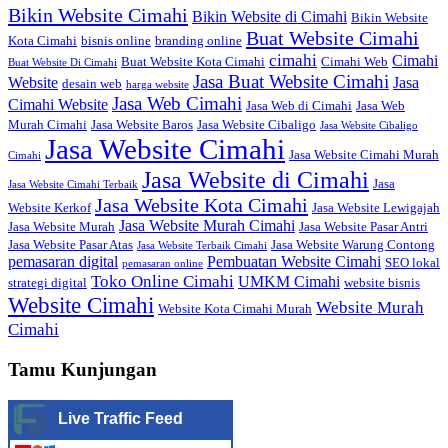
Bikin Website Cimahi
Bikin Website di Cimahi
Bikin Website
Buat Website Cimahi
Kota Cimahi
bisnis online
branding online
cimahi
Cimahi
Buat Website Kota Cimahi
Cimahi Web
Buat Website Di Cimahi
Jasa Buat Website Cimahi
Website
Jasa
desain web
harga website
Jasa Web Cimahi
Cimahi Website
Jasa Web di Cimahi
Jasa Web
Murah Cimahi
Jasa Website Baros
Jasa Website Cibaligo
Jasa Website Cibaligo
Jasa Website Cimahi
Jasa Website Cimahi Murah
Cimahi
Jasa Website di Cimahi
Jasa
Jasa Website Cimahi Terbaik
Jasa Website Kota Cimahi
Website Kerkof
Jasa Website Lewigajah
Jasa Website Murah Cimahi
Jasa Website Murah
Jasa Website Pasar Antri
Jasa Website Pasar Atas
Jasa Website Warung Contong
Jasa Website Terbaik Cimahi
pemasaran digital
Pembuatan Website Cimahi
SEO lokal
pemasaran online
Toko Online Cimahi
UMKM Cimahi
strategi digital
website bisnis
Website Cimahi
Website Murah
Website Kota Cimahi Murah
Cimahi
Tamu Kunjungan
Live Traffic Feed