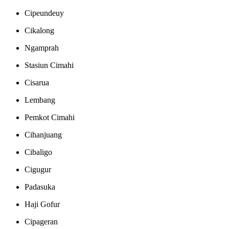
Cipeundeuy
Cikalong
Ngamprah
Stasiun Cimahi
Cisarua
Lembang
Pemkot Cimahi
Cihanjuang
Cibaligo
Cigugur
Padasuka
Haji Gofur
Cipageran