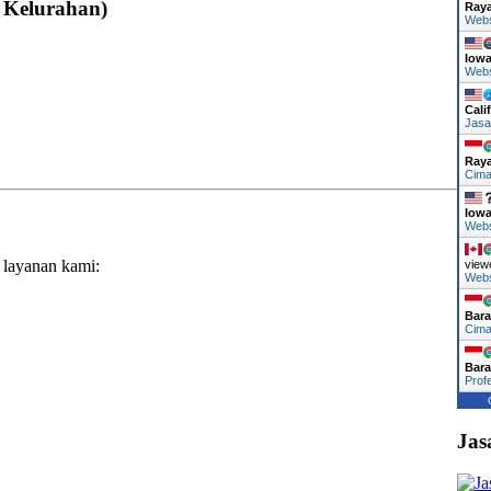
 Kelurahan)
Ray
Web
Iow
Web
Cali
Jasa
Ray
Cima
Iow
Web
 layanan kami:
view
Web
Bara
Cima
Bara
Prof
Jas