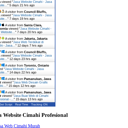
a
viewed "
Jasa Website Cimahi - Jasa
site…
"
5 days 21 hrs ago
A visitor from
Council Bluffs,
a
viewed "
Jasa Website Cimahi - Jasa
site…
"
7 days 19 hrs ago
A visitor from
Santa Clara,
fornia
viewed "
Jasa Website Cimahi -
 Website…
"
7 days 20 hrs ago
A visitor from
Jakarta, Jakarta
a
viewed "
Jasa Web Terdekat di
hi - Jasa…
"
12 days 7 hrs ago
A visitor from
Council Bluffs,
a
viewed "
Jasa Website Cimahi - Jasa
site…
"
12 days 23 hrs ago
A visitor from
Toronto, Ontario
ed "
Jasa Website Cimahi - Jasa
site…
"
14 days 22 hrs ago
A visitor from
Pamanukan, Jawa
t
viewed "
Jasa Web Desain Grafis
hi:…
"
15 days 12 hrs ago
A visitor from
Pamanukan, Jawa
t
viewed "
Jasa Buat Web di Cimahi
esional -…
"
15 days 13 hrs ago
Get Script
Real Time
Tracking ON
a Website Cimahi Profesional