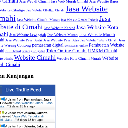
 Cimahi
Jasa Web di Cimahi
Jasa Web Murah Cimahi
Jasa Website Baros
Jasa Website
Website Cibaligo
Jasa Website Cibaligo Cimahi
mahi
Jasa
Jasa Website Cimahi Murah
Jasa Website Cimahi Terbaik
bsite di Cimahi
Jasa Website Kota
Jasa Website Kerkof
ahi
Jasa Website Murah
Jasa Website Lewigajah
Jasa Website Murah
hi
Jasa Website Pasar Antri
Jasa Website Pasar Atas
Jasa
Jasa Website Terbaik Cimahi
pemasaran digital
Pembuatan Website
ite Warung Contong
pemasaran online
Toko Online Cimahi
hi
UMKM Cimahi
SEO lokal
strategi digital
Website Cimahi
Website
te bisnis
Website Kota Cimahi Murah
ah Cimahi
mu Kunjungan
Live Traffic Feed
A visitor from
Pamanukan, Jawa
t
viewed "
Jasa Website Cimahi - Jasa
site…
"
2 days 15 hrs ago
A visitor from
Jakarta, Jakarta
a
viewed "
Jasa Web Terdekat di
hi - Jasa…
"
5 days 13 hrs ago
A visitor from
Jakarta, Jakarta