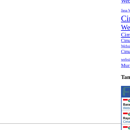
Web
Jasa 
Ci
We
Cim
Cima
Webs
Cima
websi
Mur
Ta
Bara
Web
Ray
Cima