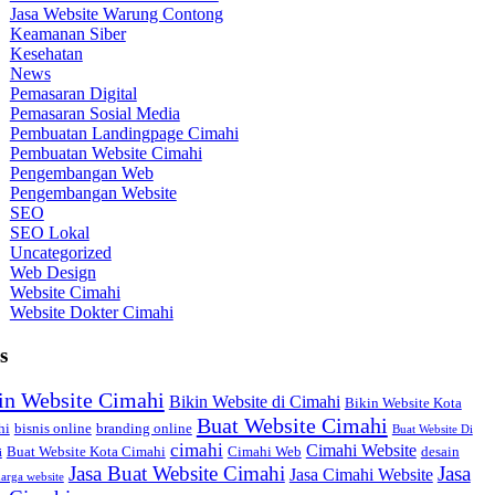
Jasa Website Warung Contong
Keamanan Siber
Kesehatan
News
Pemasaran Digital
Pemasaran Sosial Media
Pembuatan Landingpage Cimahi
Pembuatan Website Cimahi
Pengembangan Web
Pengembangan Website
SEO
SEO Lokal
Uncategorized
Web Design
Website Cimahi
Website Dokter Cimahi
s
in Website Cimahi
Bikin Website di Cimahi
Bikin Website Kota
Buat Website Cimahi
hi
bisnis online
branding online
Buat Website Di
cimahi
Cimahi Website
Buat Website Kota Cimahi
Cimahi Web
desain
i
Jasa Buat Website Cimahi
Jasa
Jasa Cimahi Website
arga website