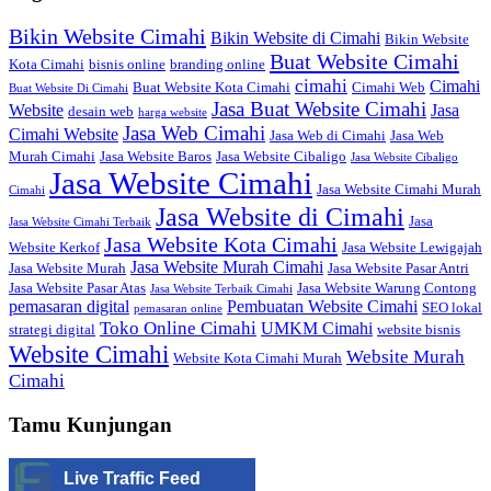
Bikin Website Cimahi
Bikin Website di Cimahi
Bikin Website
Buat Website Cimahi
Kota Cimahi
bisnis online
branding online
cimahi
Cimahi
Buat Website Kota Cimahi
Cimahi Web
Buat Website Di Cimahi
Jasa Buat Website Cimahi
Website
Jasa
desain web
harga website
Jasa Web Cimahi
Cimahi Website
Jasa Web di Cimahi
Jasa Web
Murah Cimahi
Jasa Website Baros
Jasa Website Cibaligo
Jasa Website Cibaligo
Jasa Website Cimahi
Jasa Website Cimahi Murah
Cimahi
Jasa Website di Cimahi
Jasa
Jasa Website Cimahi Terbaik
Jasa Website Kota Cimahi
Website Kerkof
Jasa Website Lewigajah
Jasa Website Murah Cimahi
Jasa Website Murah
Jasa Website Pasar Antri
Jasa Website Pasar Atas
Jasa Website Warung Contong
Jasa Website Terbaik Cimahi
pemasaran digital
Pembuatan Website Cimahi
SEO lokal
pemasaran online
Toko Online Cimahi
UMKM Cimahi
strategi digital
website bisnis
Website Cimahi
Website Murah
Website Kota Cimahi Murah
Cimahi
Tamu Kunjungan
Live Traffic Feed