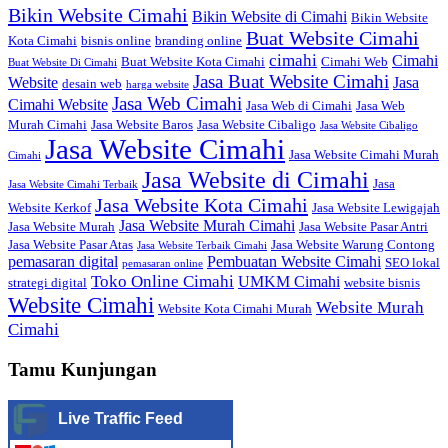
Bikin Website Cimahi
Bikin Website di Cimahi
Bikin Website
Buat Website Cimahi
Kota Cimahi
bisnis online
branding online
cimahi
Cimahi
Buat Website Kota Cimahi
Cimahi Web
Buat Website Di Cimahi
Jasa Buat Website Cimahi
Website
Jasa
desain web
harga website
Jasa Web Cimahi
Cimahi Website
Jasa Web di Cimahi
Jasa Web
Murah Cimahi
Jasa Website Baros
Jasa Website Cibaligo
Jasa Website Cibaligo
Jasa Website Cimahi
Jasa Website Cimahi Murah
Cimahi
Jasa Website di Cimahi
Jasa
Jasa Website Cimahi Terbaik
Jasa Website Kota Cimahi
Website Kerkof
Jasa Website Lewigajah
Jasa Website Murah Cimahi
Jasa Website Murah
Jasa Website Pasar Antri
Jasa Website Pasar Atas
Jasa Website Warung Contong
Jasa Website Terbaik Cimahi
pemasaran digital
Pembuatan Website Cimahi
SEO lokal
pemasaran online
Toko Online Cimahi
UMKM Cimahi
strategi digital
website bisnis
Website Cimahi
Website Murah
Website Kota Cimahi Murah
Cimahi
Tamu Kunjungan
Live Traffic Feed