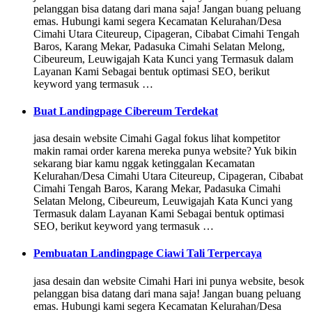
pelanggan bisa datang dari mana saja! Jangan buang peluang
emas. Hubungi kami segera Kecamatan Kelurahan/Desa
Cimahi Utara Citeureup, Cipageran, Cibabat Cimahi Tengah
Baros, Karang Mekar, Padasuka Cimahi Selatan Melong,
Cibeureum, Leuwigajah Kata Kunci yang Termasuk dalam
Layanan Kami Sebagai bentuk optimasi SEO, berikut
keyword yang termasuk …
Buat Landingpage Cibereum Terdekat
jasa desain website Cimahi Gagal fokus lihat kompetitor
makin ramai order karena mereka punya website? Yuk bikin
sekarang biar kamu nggak ketinggalan Kecamatan
Kelurahan/Desa Cimahi Utara Citeureup, Cipageran, Cibabat
Cimahi Tengah Baros, Karang Mekar, Padasuka Cimahi
Selatan Melong, Cibeureum, Leuwigajah Kata Kunci yang
Termasuk dalam Layanan Kami Sebagai bentuk optimasi
SEO, berikut keyword yang termasuk …
Pembuatan Landingpage Ciawi Tali Terpercaya
jasa desain dan website Cimahi Hari ini punya website, besok
pelanggan bisa datang dari mana saja! Jangan buang peluang
emas. Hubungi kami segera Kecamatan Kelurahan/Desa