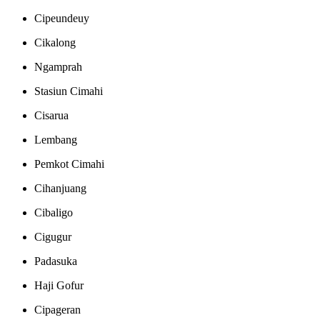
Cipeundeuy
Cikalong
Ngamprah
Stasiun Cimahi
Cisarua
Lembang
Pemkot Cimahi
Cihanjuang
Cibaligo
Cigugur
Padasuka
Haji Gofur
Cipageran