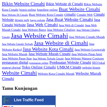
Bikin Website Cimahi
Bikin Website di Cimahi
Bikin Website
Buat Website Cimahi
Kota Cimahi
bisnis online
branding online
cimahi
Cimahi
Buat Website Kota Cimahi
Cimahi Web
Buat Website Di Cimahi
Jasa Buat Website Cimahi
Website
Jasa
desain web
harga website
Jasa Web Cimahi
Cimahi Website
Jasa Web di Cimahi
Jasa Web
Murah Cimahi
Jasa Website Baros
Jasa Website Cibaligo
Jasa Website Cibaligo
Jasa Website Cimahi
Jasa Website Cimahi Murah
Cimahi
Jasa Website di Cimahi
Jasa
Jasa Website Cimahi Terbaik
Jasa Website Kota Cimahi
Website Kerkof
Jasa Website Lewigajah
Jasa Website Murah Cimahi
Jasa Website Murah
Jasa Website Pasar Antri
Jasa Website Pasar Atas
Jasa Website Warung Contong
Jasa Website Terbaik Cimahi
pemasaran digital
Pembuatan Website Cimahi
SEO lokal
pemasaran online
Toko Online Cimahi
UMKM Cimahi
strategi digital
website bisnis
Website Cimahi
Website Murah
Website Kota Cimahi Murah
Cimahi
Tamu Kunjungan
Live Traffic Feed