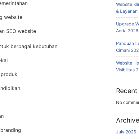
pemerintahan
Website Kl
& Layanan
g website
Upgrade We
Anda 2026
dan SEO website
Panduan L
ntuk berbagai kebutuhan:
Cimahi 20
kal
Website Ho
Visibilitas 
 produk
ndidikan
Recent
No commen
an
Archiv
 branding
July 2026