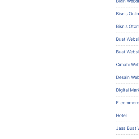
Bikin Webs
Bisnis Onli
Bisnis Otom
Buat Websi
Buat Websi
Cimahi Web
Desain We
Digital Mar
E-commer
Hotel
Jasa Buat 