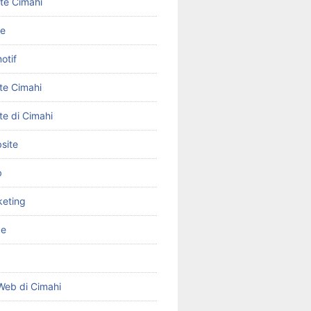
ite Cimahi
ne
otif
te Cimahi
te di Cimahi
site
b
keting
ce
Web di Cimahi