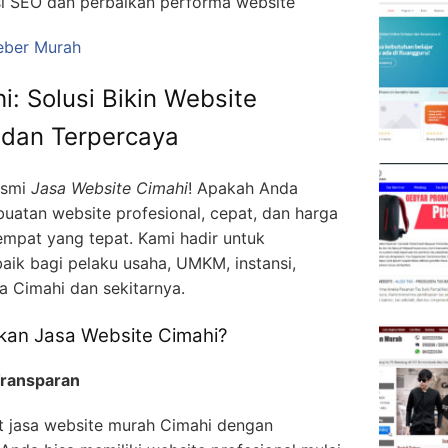
si SEO dan perbaikan performa website
eber Murah
: Solusi Bikin Website
, dan Terpercaya
esmi
Jasa Website Cimahi
! Apakah Anda
atan website profesional, cepat, dan harga
empat yang tepat. Kami hadir untuk
baik bagi pelaku usaha, UMKM, instansi,
a Cimahi dan sekitarnya.
an Jasa Website Cimahi?
Transparan
 jasa website murah Cimahi dengan