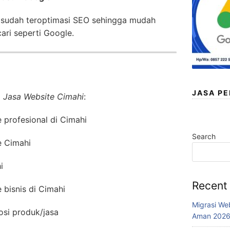
 sudah teroptimasi SEO sehingga mudah
ari seperti Google.
JASA P
i
Jasa Website Cimahi
:
profesional di Cimahi
Search
e Cimahi
i
Recent
bisnis di Cimahi
Migrasi We
osi produk/jasa
Aman 202