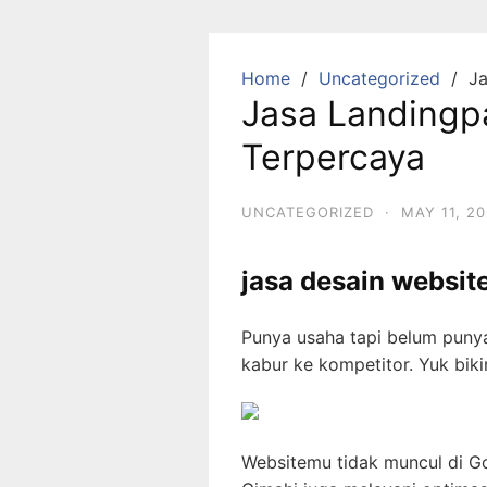
Skip
to
content
Home
Uncategorized
Ja
Jasa Landingp
Terpercaya
UNCATEGORIZED
·
MAY 11, 2
jasa desain websit
Punya usaha tapi belum puny
kabur ke kompetitor. Yuk bik
Websitemu tidak muncul di Go