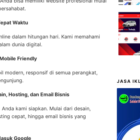
 Anda bisa memiliki website profesional mulai
bersahabat.
Tepat Waktu
nline dalam hitungan hari. Kami memahami
lam dunia digital.
Mobile Friendly
l modern, responsif di semua perangkat,
engunjung.
JASA IK
n, Hosting, dan Email Bisnis
 Anda kami siapkan. Mulai dari desain,
ting cepat, hingga email bisnis yang
Masuk Google