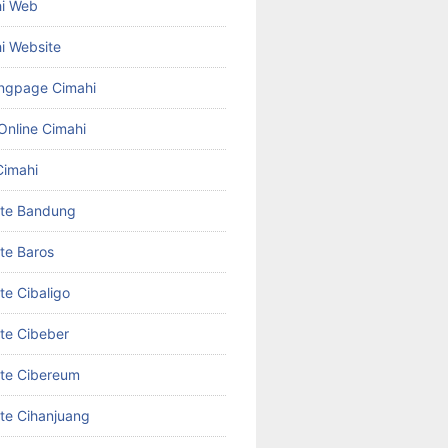
hi Web
i Website
ngpage Cimahi
Online Cimahi
Cimahi
ite Bandung
te Baros
te Cibaligo
te Cibeber
te Cibereum
te Cihanjuang