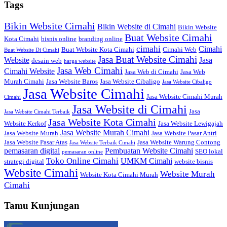
Tags
Bikin Website Cimahi
Bikin Website di Cimahi
Bikin Website
Buat Website Cimahi
Kota Cimahi
bisnis online
branding online
cimahi
Cimahi
Buat Website Kota Cimahi
Cimahi Web
Buat Website Di Cimahi
Jasa Buat Website Cimahi
Website
Jasa
desain web
harga website
Jasa Web Cimahi
Cimahi Website
Jasa Web di Cimahi
Jasa Web
Murah Cimahi
Jasa Website Baros
Jasa Website Cibaligo
Jasa Website Cibaligo
Jasa Website Cimahi
Jasa Website Cimahi Murah
Cimahi
Jasa Website di Cimahi
Jasa
Jasa Website Cimahi Terbaik
Jasa Website Kota Cimahi
Website Kerkof
Jasa Website Lewigajah
Jasa Website Murah Cimahi
Jasa Website Murah
Jasa Website Pasar Antri
Jasa Website Pasar Atas
Jasa Website Warung Contong
Jasa Website Terbaik Cimahi
pemasaran digital
Pembuatan Website Cimahi
SEO lokal
pemasaran online
Toko Online Cimahi
UMKM Cimahi
strategi digital
website bisnis
Website Cimahi
Website Murah
Website Kota Cimahi Murah
Cimahi
Tamu Kunjungan