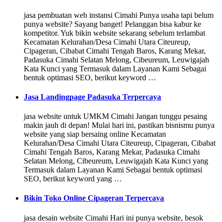
jasa pembuatan web instansi Cimahi Punya usaha tapi belum
punya website? Sayang banget! Pelanggan bisa kabur ke
kompetitor. Yuk bikin website sekarang sebelum terlambat
Kecamatan Kelurahan/Desa Cimahi Utara Citeureup,
Cipageran, Cibabat Cimahi Tengah Baros, Karang Mekar,
Padasuka Cimahi Selatan Melong, Cibeureum, Leuwigajah
Kata Kunci yang Termasuk dalam Layanan Kami Sebagai
bentuk optimasi SEO, berikut keyword …
Jasa Landingpage Padasuka Terpercaya
jasa website untuk UMKM Cimahi Jangan tunggu pesaing
makin jauh di depan! Mulai hari ini, pastikan bisnismu punya
website yang siap bersaing online Kecamatan
Kelurahan/Desa Cimahi Utara Citeureup, Cipageran, Cibabat
Cimahi Tengah Baros, Karang Mekar, Padasuka Cimahi
Selatan Melong, Cibeureum, Leuwigajah Kata Kunci yang
Termasuk dalam Layanan Kami Sebagai bentuk optimasi
SEO, berikut keyword yang …
Bikin Toko Online Cipageran Terpercaya
jasa desain website Cimahi Hari ini punya website, besok