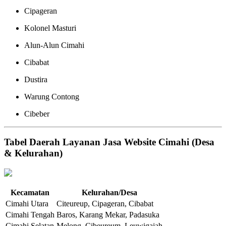
Cipageran
Kolonel Masturi
Alun-Alun Cimahi
Cibabat
Dustira
Warung Contong
Cibeber
Tabel Daerah Layanan Jasa Website Cimahi (Desa
& Kelurahan)
Kecamatan
Kelurahan/Desa
Cimahi Utara
Citeureup, Cipageran, Cibabat
Cimahi Tengah
Baros, Karang Mekar, Padasuka
Cimahi Selatan
Melong, Cibeureum, Leuwigajah