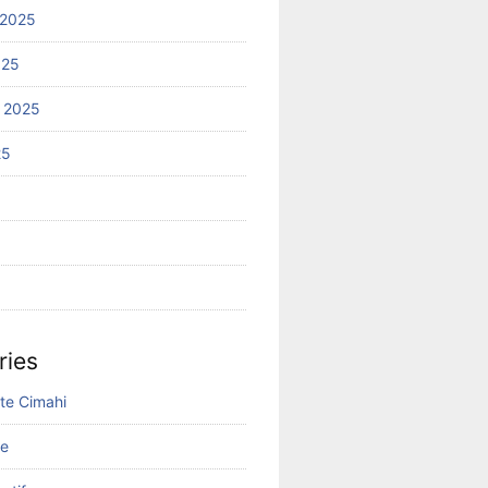
 2025
025
 2025
25
ries
ite Cimahi
ne