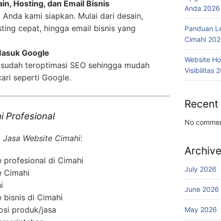
n, Hosting, dan Email Bisnis
Anda 2026
 Anda kami siapkan. Mulai dari desain,
ting cepat, hingga email bisnis yang
Panduan L
Cimahi 20
Masuk Google
Website Ho
 sudah teroptimasi SEO sehingga mudah
Visibilitas 
ari seperti Google.
Recent
 Profesional
No commen
i
Jasa Website Cimahi
:
Archiv
profesional di Cimahi
July 2026
e Cimahi
i
June 2026
bisnis di Cimahi
osi produk/jasa
May 2026