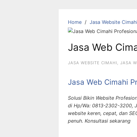
S
k
i
Home
Jasa Website Cimah
p
t
o
Jasa Web Cima
c
o
JASA WEBSITE CIMAHI
,
JASA W
n
t
e
Jasa Web Cimahi Pr
n
t
Solusi Bikin Website Profesi
di Hp/Wa: 0813-2302-3200, J
website keren, cepat, dan SEO
penuh. Konsultasi sekarang