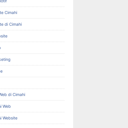
otif
te Cimahi
te di Cimahi
site
b
keting
ce
Web di Cimahi
hi Web
i Website