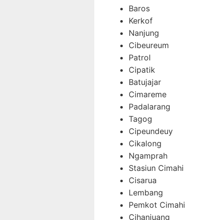
Baros
Kerkof
Nanjung
Cibeureum
Patrol
Cipatik
Batujajar
Cimareme
Padalarang
Tagog
Cipeundeuy
Cikalong
Ngamprah
Stasiun Cimahi
Cisarua
Lembang
Pemkot Cimahi
Cihanjuang