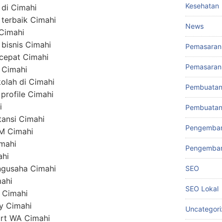
Kesehatan
 di Cimahi
terbaik Cimahi
News
 Cimahi
bisnis Cimahi
Pemasaran 
 cepat Cimahi
Pemasaran 
e Cimahi
olah di Cimahi
Pembuatan
profile Cimahi
i
Pembuatan
tansi Cimahi
Pengemba
M Cimahi
imahi
Pengemban
ahi
ngusaha Cimahi
SEO
mahi
SEO Lokal
y Cimahi
ly Cimahi
Uncategor
ort WA Cimahi