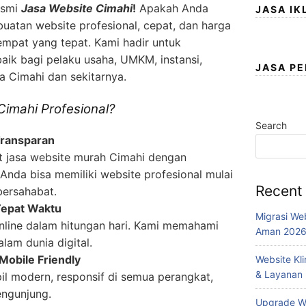
esmi
Jasa Website Cimahi
!
Apakah Anda
JASA IK
atan website profesional, cepat, dan harga
empat yang tepat. Kami hadir untuk
baik bagi pelaku usaha, UMKM, instansi,
JASA P
a Cimahi dan sekitarnya.
imahi Profesional?
Search
Transparan
 jasa website murah Cimahi dengan
 Anda bisa memiliki website profesional mulai
Recent
bersahabat.
Tepat Waktu
Migrasi We
nline dalam hitungan hari. Kami memahami
Aman 202
lam dunia digital.
Mobile Friendly
Website Kl
& Layanan
l modern, responsif di semua perangkat,
engunjung.
Upgrade We