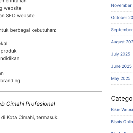
pemerintahan
November
g website
dan SEO website
October 2
September
ntuk berbagai kebutuhan:
August 20
kal
 produk
July 2025
ndidikan
June 2025
an
May 2025
 branding
Catego
b Cimahi Profesional
Bikin Webs
 di Kota Cimahi, termasuk:
Bisnis Onli