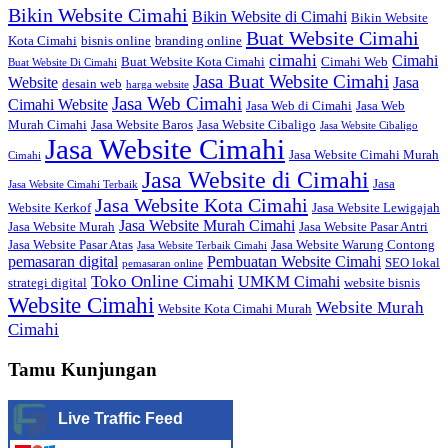
Bikin Website Cimahi
Bikin Website di Cimahi
Bikin Website
Buat Website Cimahi
Kota Cimahi
bisnis online
branding online
cimahi
Cimahi
Buat Website Kota Cimahi
Cimahi Web
Buat Website Di Cimahi
Jasa Buat Website Cimahi
Website
Jasa
desain web
harga website
Jasa Web Cimahi
Cimahi Website
Jasa Web di Cimahi
Jasa Web
Murah Cimahi
Jasa Website Baros
Jasa Website Cibaligo
Jasa Website Cibaligo
Jasa Website Cimahi
Jasa Website Cimahi Murah
Cimahi
Jasa Website di Cimahi
Jasa
Jasa Website Cimahi Terbaik
Jasa Website Kota Cimahi
Website Kerkof
Jasa Website Lewigajah
Jasa Website Murah Cimahi
Jasa Website Murah
Jasa Website Pasar Antri
Jasa Website Pasar Atas
Jasa Website Warung Contong
Jasa Website Terbaik Cimahi
pemasaran digital
Pembuatan Website Cimahi
SEO lokal
pemasaran online
Toko Online Cimahi
UMKM Cimahi
strategi digital
website bisnis
Website Cimahi
Website Murah
Website Kota Cimahi Murah
Cimahi
Tamu Kunjungan
Live Traffic Feed