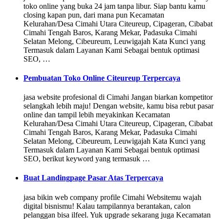
toko online yang buka 24 jam tanpa libur. Siap bantu kamu
closing kapan pun, dari mana pun Kecamatan
Kelurahan/Desa Cimahi Utara Citeureup, Cipageran, Cibabat
Cimahi Tengah Baros, Karang Mekar, Padasuka Cimahi
Selatan Melong, Cibeureum, Leuwigajah Kata Kunci yang
Termasuk dalam Layanan Kami Sebagai bentuk optimasi
SEO, …
Pembuatan Toko Online Citeureup Terpercaya
jasa website profesional di Cimahi Jangan biarkan kompetitor
selangkah lebih maju! Dengan website, kamu bisa rebut pasar
online dan tampil lebih meyakinkan Kecamatan
Kelurahan/Desa Cimahi Utara Citeureup, Cipageran, Cibabat
Cimahi Tengah Baros, Karang Mekar, Padasuka Cimahi
Selatan Melong, Cibeureum, Leuwigajah Kata Kunci yang
Termasuk dalam Layanan Kami Sebagai bentuk optimasi
SEO, berikut keyword yang termasuk …
Buat Landingpage Pasar Atas Terpercaya
jasa bikin web company profile Cimahi Websitemu wajah
digital bisnismu! Kalau tampilannya berantakan, calon
pelanggan bisa ilfeel. Yuk upgrade sekarang juga Kecamatan