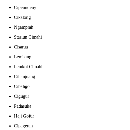
Cipeundeuy
Cikalong
Ngamprah
Stasiun Cimahi
Cisarua
Lembang
Pemkot Cimahi
Cihanjuang
Cibaligo
Cigugur
Padasuka
Haji Gofur
Cipageran