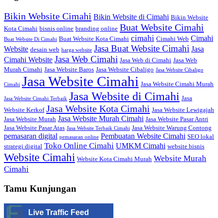
Bikin Website Cimahi
Bikin Website di Cimahi
Bikin Website
Buat Website Cimahi
Kota Cimahi
bisnis online
branding online
cimahi
Cimahi
Buat Website Kota Cimahi
Cimahi Web
Buat Website Di Cimahi
Jasa Buat Website Cimahi
Website
Jasa
desain web
harga website
Jasa Web Cimahi
Cimahi Website
Jasa Web di Cimahi
Jasa Web
Murah Cimahi
Jasa Website Baros
Jasa Website Cibaligo
Jasa Website Cibaligo
Jasa Website Cimahi
Jasa Website Cimahi Murah
Cimahi
Jasa Website di Cimahi
Jasa
Jasa Website Cimahi Terbaik
Jasa Website Kota Cimahi
Website Kerkof
Jasa Website Lewigajah
Jasa Website Murah Cimahi
Jasa Website Murah
Jasa Website Pasar Antri
Jasa Website Pasar Atas
Jasa Website Warung Contong
Jasa Website Terbaik Cimahi
pemasaran digital
Pembuatan Website Cimahi
SEO lokal
pemasaran online
Toko Online Cimahi
UMKM Cimahi
strategi digital
website bisnis
Website Cimahi
Website Murah
Website Kota Cimahi Murah
Cimahi
Tamu Kunjungan
Live Traffic Feed