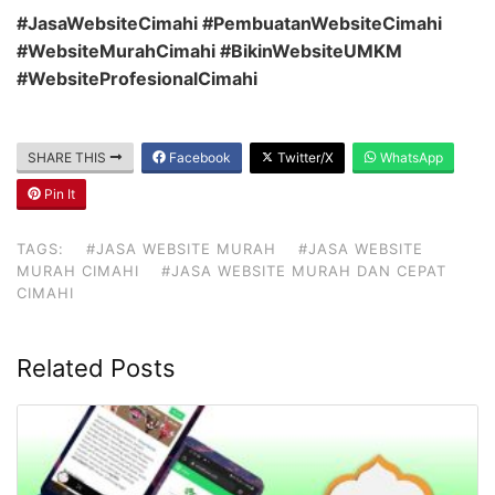
#JasaWebsiteCimahi #PembuatanWebsiteCimahi
#WebsiteMurahCimahi #BikinWebsiteUMKM
#WebsiteProfesionalCimahi
SHARE THIS
Facebook
Twitter/X
WhatsApp
Pin It
TAGS:
#JASA WEBSITE MURAH
#JASA WEBSITE
MURAH CIMAHI
#JASA WEBSITE MURAH DAN CEPAT
CIMAHI
Related Posts