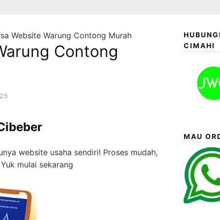
asa Website Warung Contong Murah
HUBUNGI
CIMAHI
Warung Contong
025
Cibeber
MAU ORD
nya website usaha sendiri! Proses mudah,
. Yuk mulai sekarang