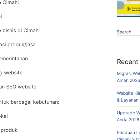
e Cimahi
i
bisnis di Cimahi
Search
osi produk/jasa
pemerintahan
Recent
g website
Migrasi We
Aman 202
dan SEO website
Website Kl
& Layanan
ntuk berbagai kebutuhan:
Upgrade We
kal
Anda 2026
 produk
Panduan L
Cimahi 20