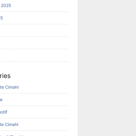
 2025
25
ries
ite Cimahi
ne
otif
te Cimahi