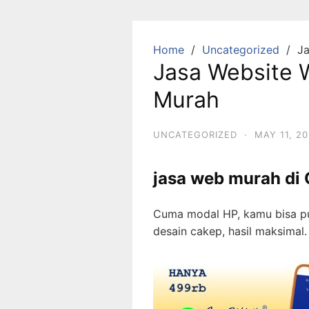
Skip
to
content
Home
Uncategorized
J
Jasa Website 
Murah
UNCATEGORIZED
·
MAY 11, 2
jasa web murah di 
Cuma modal HP, kamu bisa pu
desain cakep, hasil maksimal