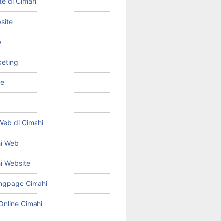
te di Cimahi
site
b
keting
ce
Web di Cimahi
hi Web
i Website
ngpage Cimahi
Online Cimahi