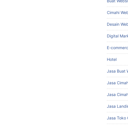
Buat Websi
Cimahi Web
Desain We
Digital Mar
E-commer
Hotel
Jasa Buat 
Jasa Cima
Jasa Cimah
Jasa Landi
Jasa Toko 