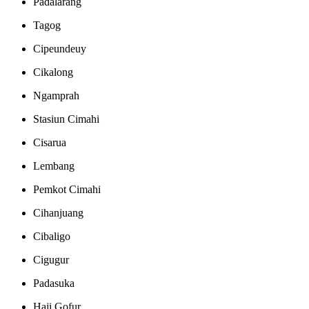
Padalarang
Tagog
Cipeundeuy
Cikalong
Ngamprah
Stasiun Cimahi
Cisarua
Lembang
Pemkot Cimahi
Cihanjuang
Cibaligo
Cigugur
Padasuka
Haji Gofur