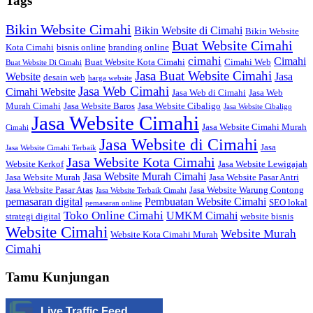
Tags
Bikin Website Cimahi
Bikin Website di Cimahi
Bikin Website
Buat Website Cimahi
Kota Cimahi
bisnis online
branding online
cimahi
Cimahi
Buat Website Kota Cimahi
Cimahi Web
Buat Website Di Cimahi
Jasa Buat Website Cimahi
Website
Jasa
desain web
harga website
Jasa Web Cimahi
Cimahi Website
Jasa Web di Cimahi
Jasa Web
Murah Cimahi
Jasa Website Baros
Jasa Website Cibaligo
Jasa Website Cibaligo
Jasa Website Cimahi
Jasa Website Cimahi Murah
Cimahi
Jasa Website di Cimahi
Jasa
Jasa Website Cimahi Terbaik
Jasa Website Kota Cimahi
Website Kerkof
Jasa Website Lewigajah
Jasa Website Murah Cimahi
Jasa Website Murah
Jasa Website Pasar Antri
Jasa Website Pasar Atas
Jasa Website Warung Contong
Jasa Website Terbaik Cimahi
pemasaran digital
Pembuatan Website Cimahi
SEO lokal
pemasaran online
Toko Online Cimahi
UMKM Cimahi
strategi digital
website bisnis
Website Cimahi
Website Murah
Website Kota Cimahi Murah
Cimahi
Tamu Kunjungan
Live Traffic Feed