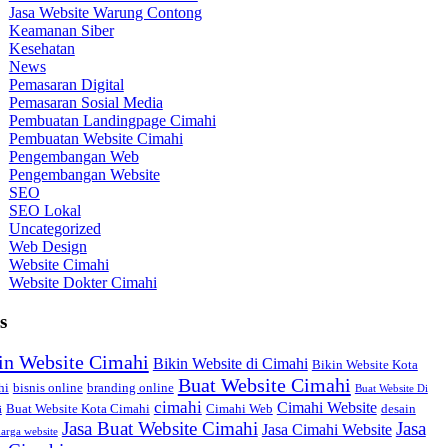
Jasa Website Warung Contong
Keamanan Siber
Kesehatan
News
Pemasaran Digital
Pemasaran Sosial Media
Pembuatan Landingpage Cimahi
Pembuatan Website Cimahi
Pengembangan Web
Pengembangan Website
SEO
SEO Lokal
Uncategorized
Web Design
Website Cimahi
Website Dokter Cimahi
s
in Website Cimahi
Bikin Website di Cimahi
Bikin Website Kota
Buat Website Cimahi
hi
bisnis online
branding online
Buat Website Di
cimahi
Cimahi Website
Buat Website Kota Cimahi
Cimahi Web
desain
i
Jasa Buat Website Cimahi
Jasa
Jasa Cimahi Website
arga website