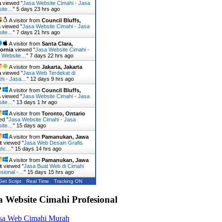
a
viewed "
Jasa Website Cimahi - Jasa
site…
"
5 days 23 hrs ago
A visitor from
Council Bluffs,
a
viewed "
Jasa Website Cimahi - Jasa
site…
"
7 days 21 hrs ago
A visitor from
Santa Clara,
fornia
viewed "
Jasa Website Cimahi -
 Website…
"
7 days 22 hrs ago
A visitor from
Jakarta, Jakarta
a
viewed "
Jasa Web Terdekat di
hi - Jasa…
"
12 days 9 hrs ago
A visitor from
Council Bluffs,
a
viewed "
Jasa Website Cimahi - Jasa
site…
"
13 days 1 hr ago
A visitor from
Toronto, Ontario
ed "
Jasa Website Cimahi - Jasa
site…
"
15 days ago
A visitor from
Pamanukan, Jawa
t
viewed "
Jasa Web Desain Grafis
hi:…
"
15 days 14 hrs ago
A visitor from
Pamanukan, Jawa
t
viewed "
Jasa Buat Web di Cimahi
esional -…
"
15 days 15 hrs ago
Get Script
Real Time
Tracking ON
a Website Cimahi Profesional