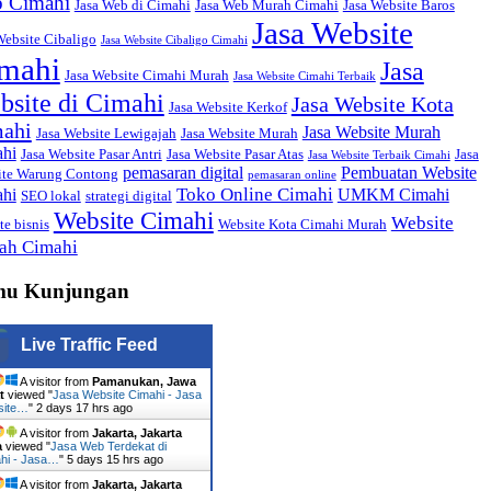
 Cimahi
Jasa Web di Cimahi
Jasa Web Murah Cimahi
Jasa Website Baros
Jasa Website
Website Cibaligo
Jasa Website Cibaligo Cimahi
mahi
Jasa
Jasa Website Cimahi Murah
Jasa Website Cimahi Terbaik
bsite di Cimahi
Jasa Website Kota
Jasa Website Kerkof
ahi
Jasa Website Murah
Jasa Website Lewigajah
Jasa Website Murah
hi
Jasa Website Pasar Antri
Jasa Website Pasar Atas
Jasa
Jasa Website Terbaik Cimahi
pemasaran digital
Pembuatan Website
ite Warung Contong
pemasaran online
Toko Online Cimahi
hi
UMKM Cimahi
SEO lokal
strategi digital
Website Cimahi
Website
te bisnis
Website Kota Cimahi Murah
ah Cimahi
mu Kunjungan
Live Traffic Feed
A visitor from
Pamanukan, Jawa
t
viewed "
Jasa Website Cimahi - Jasa
site…
"
2 days 17 hrs ago
A visitor from
Jakarta, Jakarta
a
viewed "
Jasa Web Terdekat di
hi - Jasa…
"
5 days 15 hrs ago
A visitor from
Jakarta, Jakarta