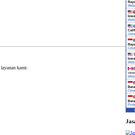
Ray
Web
Iow
Web
Cali
Jasa
Ray
Cima
Iow
Web
 layanan kami:
view
Web
Bara
Cima
Bara
Prof
Jas