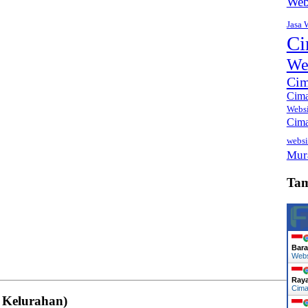
Web
Jasa 
Ci
We
Cim
Cima
Webs
Cima
websi
Mur
Ta
Bara
Web
Ray
Cima
 Kelurahan)