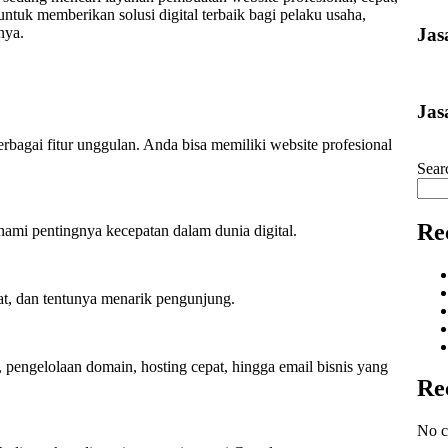
ntuk memberikan solusi digital terbaik bagi pelaku usaha,
Jas
nya.
Jas
agai fitur unggulan. Anda bisa memiliki website profesional
Sear
Re
ami pentingnya kecepatan dalam dunia digital.
at, dan tentunya menarik pengunjung.
 pengelolaan domain, hosting cepat, hingga email bisnis yang
Re
No c