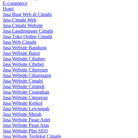
E-commerce
Hotel
Jasa Buat Web di Cimahi
Jasa Cimahi Web
Jasa Cimahi Website
Jasa Landingpage Cimahi
Jasa Toko Online Cimahi
Jasa Web Cimahi
Jasa Website Bandung
Jasa Website Baros
Jasa Website Cibaligo
Jasa Website Cibeber
Jasa Website Cibereum
Jasa Website Cihanjuang
Jasa Website Cimahi
Jasa Website Cimindi
Jasa Website Cisangkan
Jasa Website Citeureup
Jasa Website Kerkof
Jasa Website Lewigajah
Jasa Website Murah
Jasa Website Pasar Antri
Jasa Website Pasar Atas
Jasa Website Plus SEO
Jasa Website Terdekat Cimahi