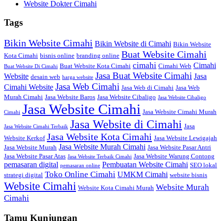
Website Dokter Cimahi
Tags
Bikin Website Cimahi
Bikin Website di Cimahi
Bikin Website
Buat Website Cimahi
Kota Cimahi
bisnis online
branding online
cimahi
Cimahi
Buat Website Kota Cimahi
Cimahi Web
Buat Website Di Cimahi
Jasa Buat Website Cimahi
Website
Jasa
desain web
harga website
Jasa Web Cimahi
Cimahi Website
Jasa Web di Cimahi
Jasa Web
Murah Cimahi
Jasa Website Baros
Jasa Website Cibaligo
Jasa Website Cibaligo
Jasa Website Cimahi
Jasa Website Cimahi Murah
Cimahi
Jasa Website di Cimahi
Jasa
Jasa Website Cimahi Terbaik
Jasa Website Kota Cimahi
Website Kerkof
Jasa Website Lewigajah
Jasa Website Murah Cimahi
Jasa Website Murah
Jasa Website Pasar Antri
Jasa Website Pasar Atas
Jasa Website Warung Contong
Jasa Website Terbaik Cimahi
pemasaran digital
Pembuatan Website Cimahi
SEO lokal
pemasaran online
Toko Online Cimahi
UMKM Cimahi
strategi digital
website bisnis
Website Cimahi
Website Murah
Website Kota Cimahi Murah
Cimahi
Tamu Kunjungan