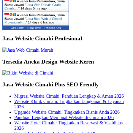
A visitor from
Pamanukan, Jawa
Barat
viewed "
Jasa Web Desain Grafis
Cimahi:…
"
14 days 5 hrs ago
A visitor from
Pamanukan, Jawa
Barat
viewed "
Jasa Buat Web di Cimahi
Profesional -…
"
14 days 6 hrs ago
Get Script
Real Time
Tracking ON
Jasa Website Cimahi Profesional
Tersedia Aneka Design Website Keren
Jasa Website Cimahi Plus SEO Frendly
Migrasi Website Cimahi: Panduan Lengkap & Aman 2026
Website Klinik Cimahi: Tingkatkan Jangkauan & Layanan
2026
Upgrade Website Cimahi: Tingkatkan Bisnis Anda 2026
Panduan Lengkap Membuat Website di Cimahi 2026
Website Hotel Cimahi: Tingkatkan Reservasi & Visibilitas
2026