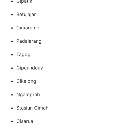
Cipatik
Batujajar
Cimareme
Padalarang
Tagog
Cipeundeuy
Cikalong
Ngamprah
Stasiun Cimahi
Cisarua