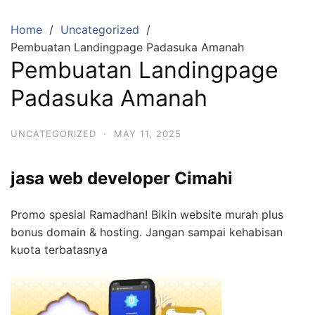
Skip
to
Home
Uncategorized
content
Pembuatan Landingpage Padasuka Amanah
Pembuatan Landingpage
Padasuka Amanah
UNCATEGORIZED
·
MAY 11, 2025
jasa web developer Cimahi
Promo spesial Ramadhan! Bikin website murah plus
bonus domain & hosting. Jangan sampai kehabisan
kuota terbatasnya