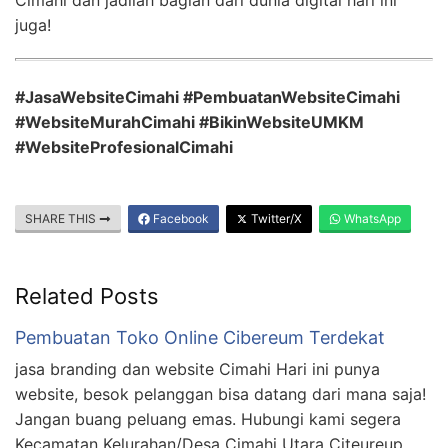
Cimahi dan jadilah bagian dari dunia digital hari ini
juga!
#JasaWebsiteCimahi #PembuatanWebsiteCimahi
#WebsiteMurahCimahi #BikinWebsiteUMKM
#WebsiteProfesionalCimahi
SHARE THIS
Facebook
Twitter/X
WhatsApp
Related Posts
Pembuatan Toko Online Cibereum Terdekat
jasa branding dan website Cimahi Hari ini punya
website, besok pelanggan bisa datang dari mana saja!
Jangan buang peluang emas. Hubungi kami segera
Kecamatan Kelurahan/Desa Cimahi Utara Citeureup,