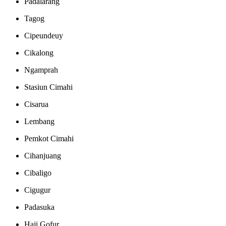
Padalarang
Tagog
Cipeundeuy
Cikalong
Ngamprah
Stasiun Cimahi
Cisarua
Lembang
Pemkot Cimahi
Cihanjuang
Cibaligo
Cigugur
Padasuka
Haji Gofur