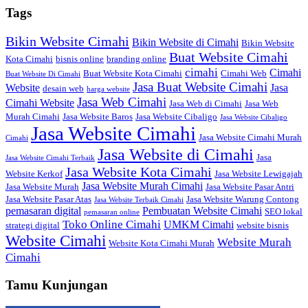
Tags
Bikin Website Cimahi
Bikin Website di Cimahi
Bikin Website
Buat Website Cimahi
Kota Cimahi
bisnis online
branding online
cimahi
Cimahi
Buat Website Kota Cimahi
Cimahi Web
Buat Website Di Cimahi
Jasa Buat Website Cimahi
Website
Jasa
desain web
harga website
Jasa Web Cimahi
Cimahi Website
Jasa Web di Cimahi
Jasa Web
Murah Cimahi
Jasa Website Baros
Jasa Website Cibaligo
Jasa Website Cibaligo
Jasa Website Cimahi
Jasa Website Cimahi Murah
Cimahi
Jasa Website di Cimahi
Jasa
Jasa Website Cimahi Terbaik
Jasa Website Kota Cimahi
Website Kerkof
Jasa Website Lewigajah
Jasa Website Murah Cimahi
Jasa Website Murah
Jasa Website Pasar Antri
Jasa Website Pasar Atas
Jasa Website Warung Contong
Jasa Website Terbaik Cimahi
pemasaran digital
Pembuatan Website Cimahi
SEO lokal
pemasaran online
Toko Online Cimahi
UMKM Cimahi
strategi digital
website bisnis
Website Cimahi
Website Murah
Website Kota Cimahi Murah
Cimahi
Tamu Kunjungan