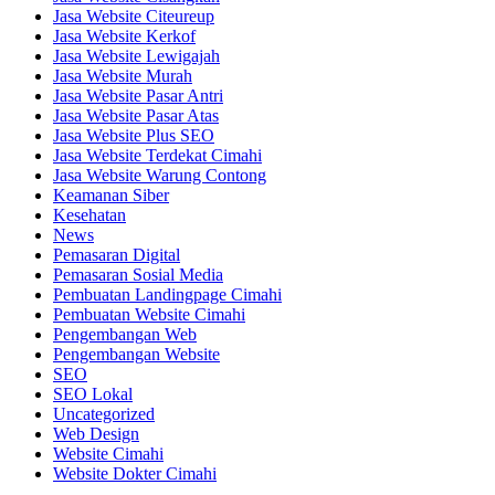
Jasa Website Citeureup
Jasa Website Kerkof
Jasa Website Lewigajah
Jasa Website Murah
Jasa Website Pasar Antri
Jasa Website Pasar Atas
Jasa Website Plus SEO
Jasa Website Terdekat Cimahi
Jasa Website Warung Contong
Keamanan Siber
Kesehatan
News
Pemasaran Digital
Pemasaran Sosial Media
Pembuatan Landingpage Cimahi
Pembuatan Website Cimahi
Pengembangan Web
Pengembangan Website
SEO
SEO Lokal
Uncategorized
Web Design
Website Cimahi
Website Dokter Cimahi