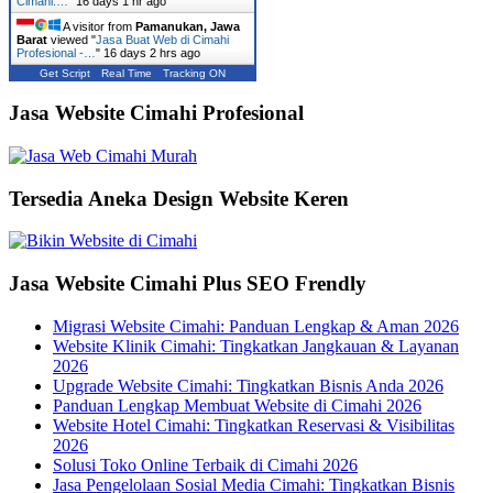
Cimahi:…
"
16 days 1 hr ago
A visitor from
Pamanukan, Jawa
Barat
viewed "
Jasa Buat Web di Cimahi
Profesional -…
"
16 days 2 hrs ago
Get Script
Real Time
Tracking ON
Jasa Website Cimahi Profesional
Tersedia Aneka Design Website Keren
Jasa Website Cimahi Plus SEO Frendly
Migrasi Website Cimahi: Panduan Lengkap & Aman 2026
Website Klinik Cimahi: Tingkatkan Jangkauan & Layanan
2026
Upgrade Website Cimahi: Tingkatkan Bisnis Anda 2026
Panduan Lengkap Membuat Website di Cimahi 2026
Website Hotel Cimahi: Tingkatkan Reservasi & Visibilitas
2026
Solusi Toko Online Terbaik di Cimahi 2026
Jasa Pengelolaan Sosial Media Cimahi: Tingkatkan Bisnis