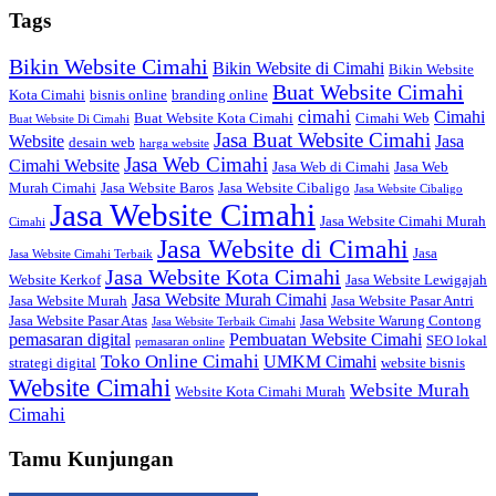
Tags
Bikin Website Cimahi
Bikin Website di Cimahi
Bikin Website
Buat Website Cimahi
Kota Cimahi
bisnis online
branding online
cimahi
Cimahi
Buat Website Kota Cimahi
Cimahi Web
Buat Website Di Cimahi
Jasa Buat Website Cimahi
Website
Jasa
desain web
harga website
Jasa Web Cimahi
Cimahi Website
Jasa Web di Cimahi
Jasa Web
Murah Cimahi
Jasa Website Baros
Jasa Website Cibaligo
Jasa Website Cibaligo
Jasa Website Cimahi
Jasa Website Cimahi Murah
Cimahi
Jasa Website di Cimahi
Jasa
Jasa Website Cimahi Terbaik
Jasa Website Kota Cimahi
Website Kerkof
Jasa Website Lewigajah
Jasa Website Murah Cimahi
Jasa Website Murah
Jasa Website Pasar Antri
Jasa Website Pasar Atas
Jasa Website Warung Contong
Jasa Website Terbaik Cimahi
pemasaran digital
Pembuatan Website Cimahi
SEO lokal
pemasaran online
Toko Online Cimahi
UMKM Cimahi
strategi digital
website bisnis
Website Cimahi
Website Murah
Website Kota Cimahi Murah
Cimahi
Tamu Kunjungan