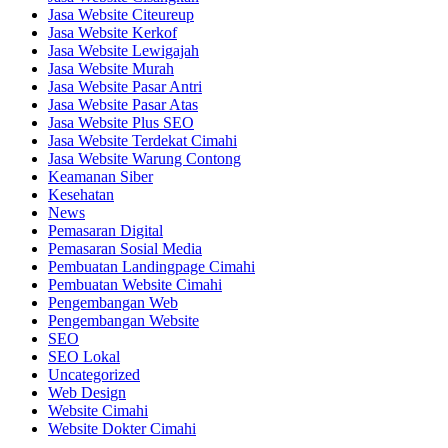
Jasa Website Citeureup
Jasa Website Kerkof
Jasa Website Lewigajah
Jasa Website Murah
Jasa Website Pasar Antri
Jasa Website Pasar Atas
Jasa Website Plus SEO
Jasa Website Terdekat Cimahi
Jasa Website Warung Contong
Keamanan Siber
Kesehatan
News
Pemasaran Digital
Pemasaran Sosial Media
Pembuatan Landingpage Cimahi
Pembuatan Website Cimahi
Pengembangan Web
Pengembangan Website
SEO
SEO Lokal
Uncategorized
Web Design
Website Cimahi
Website Dokter Cimahi