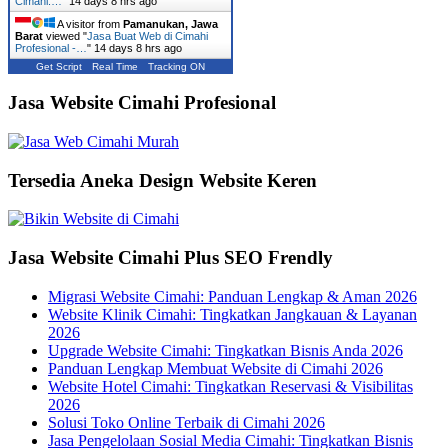
Cimahi:…
"
14 days 8 hrs ago
A visitor from
Pamanukan, Jawa
Barat
viewed "
Jasa Buat Web di Cimahi
Profesional -…
"
14 days 8 hrs ago
Get Script
Real Time
Tracking ON
Jasa Website Cimahi Profesional
Tersedia Aneka Design Website Keren
Jasa Website Cimahi Plus SEO Frendly
Migrasi Website Cimahi: Panduan Lengkap & Aman 2026
Website Klinik Cimahi: Tingkatkan Jangkauan & Layanan
2026
Upgrade Website Cimahi: Tingkatkan Bisnis Anda 2026
Panduan Lengkap Membuat Website di Cimahi 2026
Website Hotel Cimahi: Tingkatkan Reservasi & Visibilitas
2026
Solusi Toko Online Terbaik di Cimahi 2026
Jasa Pengelolaan Sosial Media Cimahi: Tingkatkan Bisnis