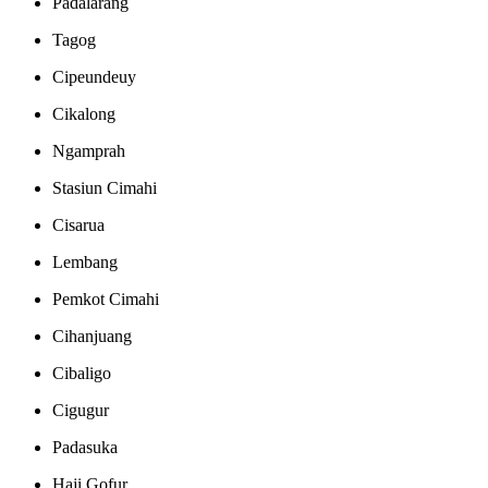
Padalarang
Tagog
Cipeundeuy
Cikalong
Ngamprah
Stasiun Cimahi
Cisarua
Lembang
Pemkot Cimahi
Cihanjuang
Cibaligo
Cigugur
Padasuka
Haji Gofur