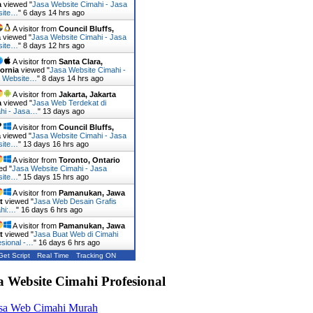
a
viewed "
Jasa Website Cimahi - Jasa
site…
"
6 days 14 hrs ago
A visitor from
Council Bluffs,
a
viewed "
Jasa Website Cimahi - Jasa
site…
"
8 days 12 hrs ago
A visitor from
Santa Clara,
fornia
viewed "
Jasa Website Cimahi -
 Website…
"
8 days 14 hrs ago
A visitor from
Jakarta, Jakarta
a
viewed "
Jasa Web Terdekat di
hi - Jasa…
"
13 days ago
A visitor from
Council Bluffs,
a
viewed "
Jasa Website Cimahi - Jasa
site…
"
13 days 16 hrs ago
A visitor from
Toronto, Ontario
ed "
Jasa Website Cimahi - Jasa
site…
"
15 days 15 hrs ago
A visitor from
Pamanukan, Jawa
t
viewed "
Jasa Web Desain Grafis
hi:…
"
16 days 6 hrs ago
A visitor from
Pamanukan, Jawa
t
viewed "
Jasa Buat Web di Cimahi
esional -…
"
16 days 6 hrs ago
Get Script
Real Time
Tracking ON
a Website Cimahi Profesional