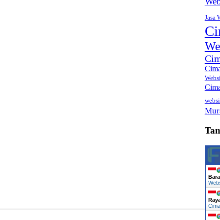
Web
Jasa 
Ci
We
Cim
Cima
Webs
Cima
websi
Mur
Ta
Bara
Web
Ray
Cima