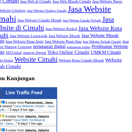
 Cimahi
Jasa Web di Cimahi
Jasa Web Murah Cimahi
Jasa Website Baros
Jasa Website
Website Cibaligo
Jasa Website Cibaligo Cimahi
mahi
Jasa
Jasa Website Cimahi Murah
Jasa Website Cimahi Terbaik
bsite di Cimahi
Jasa Website Kota
Jasa Website Kerkof
ahi
Jasa Website Murah
Jasa Website Lewigajah
Jasa Website Murah
hi
Jasa Website Pasar Antri
Jasa Website Pasar Atas
Jasa
Jasa Website Terbaik Cimahi
pemasaran digital
Pembuatan Website
ite Warung Contong
pemasaran online
Toko Online Cimahi
hi
UMKM Cimahi
SEO lokal
strategi digital
Website Cimahi
Website
te bisnis
Website Kota Cimahi Murah
ah Cimahi
mu Kunjungan
Live Traffic Feed
A visitor from
Pamanukan, Jawa
t
viewed "
Jasa Website Cimahi - Jasa
site…
"
3 days 9 hrs ago
A visitor from
Jakarta, Jakarta
a
viewed "
Jasa Web Terdekat di
hi - Jasa…
"
6 days 7 hrs ago
A visitor from
Jakarta, Jakarta