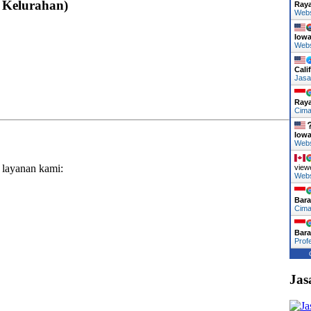
 Kelurahan)
Ray
Web
Iow
Web
Cali
Jasa
Ray
Cima
Iow
Web
 layanan kami:
view
Web
Bara
Cima
Bara
Prof
Jas