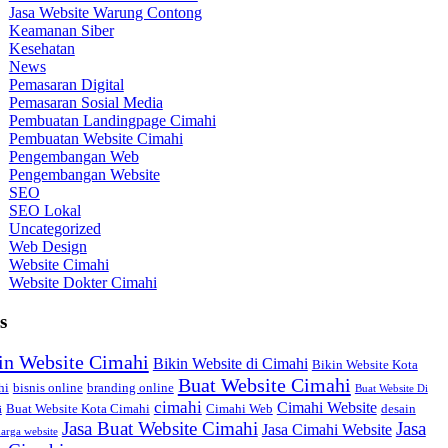
Jasa Website Warung Contong
Keamanan Siber
Kesehatan
News
Pemasaran Digital
Pemasaran Sosial Media
Pembuatan Landingpage Cimahi
Pembuatan Website Cimahi
Pengembangan Web
Pengembangan Website
SEO
SEO Lokal
Uncategorized
Web Design
Website Cimahi
Website Dokter Cimahi
s
in Website Cimahi
Bikin Website di Cimahi
Bikin Website Kota
Buat Website Cimahi
hi
bisnis online
branding online
Buat Website Di
cimahi
Cimahi Website
Buat Website Kota Cimahi
Cimahi Web
desain
i
Jasa Buat Website Cimahi
Jasa
Jasa Cimahi Website
arga website