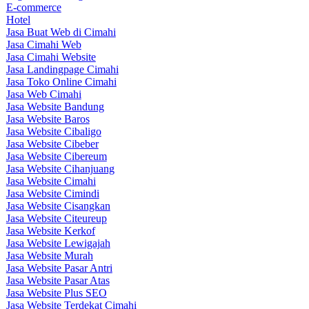
E-commerce
Hotel
Jasa Buat Web di Cimahi
Jasa Cimahi Web
Jasa Cimahi Website
Jasa Landingpage Cimahi
Jasa Toko Online Cimahi
Jasa Web Cimahi
Jasa Website Bandung
Jasa Website Baros
Jasa Website Cibaligo
Jasa Website Cibeber
Jasa Website Cibereum
Jasa Website Cihanjuang
Jasa Website Cimahi
Jasa Website Cimindi
Jasa Website Cisangkan
Jasa Website Citeureup
Jasa Website Kerkof
Jasa Website Lewigajah
Jasa Website Murah
Jasa Website Pasar Antri
Jasa Website Pasar Atas
Jasa Website Plus SEO
Jasa Website Terdekat Cimahi