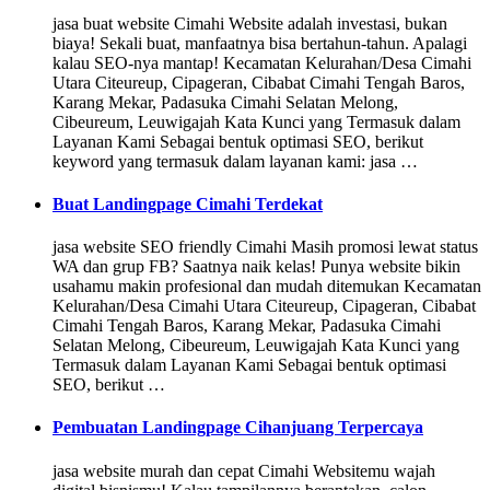
jasa buat website Cimahi Website adalah investasi, bukan
biaya! Sekali buat, manfaatnya bisa bertahun-tahun. Apalagi
kalau SEO-nya mantap! Kecamatan Kelurahan/Desa Cimahi
Utara Citeureup, Cipageran, Cibabat Cimahi Tengah Baros,
Karang Mekar, Padasuka Cimahi Selatan Melong,
Cibeureum, Leuwigajah Kata Kunci yang Termasuk dalam
Layanan Kami Sebagai bentuk optimasi SEO, berikut
keyword yang termasuk dalam layanan kami: jasa …
Buat Landingpage Cimahi Terdekat
jasa website SEO friendly Cimahi Masih promosi lewat status
WA dan grup FB? Saatnya naik kelas! Punya website bikin
usahamu makin profesional dan mudah ditemukan Kecamatan
Kelurahan/Desa Cimahi Utara Citeureup, Cipageran, Cibabat
Cimahi Tengah Baros, Karang Mekar, Padasuka Cimahi
Selatan Melong, Cibeureum, Leuwigajah Kata Kunci yang
Termasuk dalam Layanan Kami Sebagai bentuk optimasi
SEO, berikut …
Pembuatan Landingpage Cihanjuang Terpercaya
jasa website murah dan cepat Cimahi Websitemu wajah