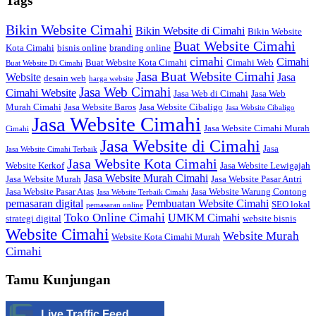
Tags
Bikin Website Cimahi
Bikin Website di Cimahi
Bikin Website
Buat Website Cimahi
Kota Cimahi
bisnis online
branding online
cimahi
Cimahi
Buat Website Kota Cimahi
Cimahi Web
Buat Website Di Cimahi
Jasa Buat Website Cimahi
Website
Jasa
desain web
harga website
Jasa Web Cimahi
Cimahi Website
Jasa Web di Cimahi
Jasa Web
Murah Cimahi
Jasa Website Baros
Jasa Website Cibaligo
Jasa Website Cibaligo
Jasa Website Cimahi
Jasa Website Cimahi Murah
Cimahi
Jasa Website di Cimahi
Jasa
Jasa Website Cimahi Terbaik
Jasa Website Kota Cimahi
Website Kerkof
Jasa Website Lewigajah
Jasa Website Murah Cimahi
Jasa Website Murah
Jasa Website Pasar Antri
Jasa Website Pasar Atas
Jasa Website Warung Contong
Jasa Website Terbaik Cimahi
pemasaran digital
Pembuatan Website Cimahi
SEO lokal
pemasaran online
Toko Online Cimahi
UMKM Cimahi
strategi digital
website bisnis
Website Cimahi
Website Murah
Website Kota Cimahi Murah
Cimahi
Tamu Kunjungan
Live Traffic Feed