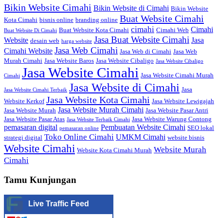
Bikin Website Cimahi
Bikin Website di Cimahi
Bikin Website
Buat Website Cimahi
Kota Cimahi
bisnis online
branding online
cimahi
Cimahi
Buat Website Kota Cimahi
Cimahi Web
Buat Website Di Cimahi
Jasa Buat Website Cimahi
Website
Jasa
desain web
harga website
Jasa Web Cimahi
Cimahi Website
Jasa Web di Cimahi
Jasa Web
Murah Cimahi
Jasa Website Baros
Jasa Website Cibaligo
Jasa Website Cibaligo
Jasa Website Cimahi
Jasa Website Cimahi Murah
Cimahi
Jasa Website di Cimahi
Jasa
Jasa Website Cimahi Terbaik
Jasa Website Kota Cimahi
Website Kerkof
Jasa Website Lewigajah
Jasa Website Murah Cimahi
Jasa Website Murah
Jasa Website Pasar Antri
Jasa Website Pasar Atas
Jasa Website Warung Contong
Jasa Website Terbaik Cimahi
pemasaran digital
Pembuatan Website Cimahi
SEO lokal
pemasaran online
Toko Online Cimahi
UMKM Cimahi
strategi digital
website bisnis
Website Cimahi
Website Murah
Website Kota Cimahi Murah
Cimahi
Tamu Kunjungan
Live Traffic Feed