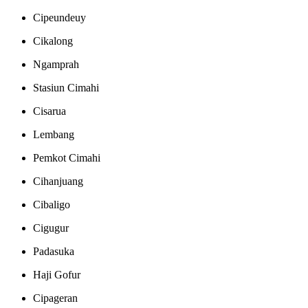
Cipeundeuy
Cikalong
Ngamprah
Stasiun Cimahi
Cisarua
Lembang
Pemkot Cimahi
Cihanjuang
Cibaligo
Cigugur
Padasuka
Haji Gofur
Cipageran