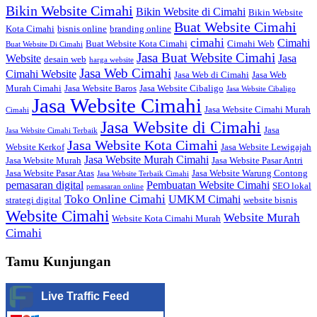
Bikin Website Cimahi
Bikin Website di Cimahi
Bikin Website
Buat Website Cimahi
Kota Cimahi
bisnis online
branding online
cimahi
Cimahi
Buat Website Kota Cimahi
Cimahi Web
Buat Website Di Cimahi
Jasa Buat Website Cimahi
Website
Jasa
desain web
harga website
Jasa Web Cimahi
Cimahi Website
Jasa Web di Cimahi
Jasa Web
Murah Cimahi
Jasa Website Baros
Jasa Website Cibaligo
Jasa Website Cibaligo
Jasa Website Cimahi
Jasa Website Cimahi Murah
Cimahi
Jasa Website di Cimahi
Jasa
Jasa Website Cimahi Terbaik
Jasa Website Kota Cimahi
Website Kerkof
Jasa Website Lewigajah
Jasa Website Murah Cimahi
Jasa Website Murah
Jasa Website Pasar Antri
Jasa Website Pasar Atas
Jasa Website Warung Contong
Jasa Website Terbaik Cimahi
pemasaran digital
Pembuatan Website Cimahi
SEO lokal
pemasaran online
Toko Online Cimahi
UMKM Cimahi
strategi digital
website bisnis
Website Cimahi
Website Murah
Website Kota Cimahi Murah
Cimahi
Tamu Kunjungan
Live Traffic Feed