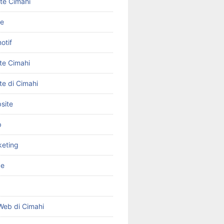
ite Cimahi
ne
otif
te Cimahi
te di Cimahi
site
b
keting
ce
Web di Cimahi