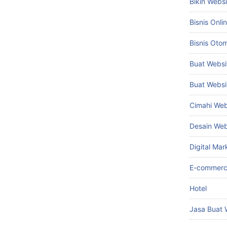
Bikin Webs
Bisnis Onli
Bisnis Otom
Buat Websi
Buat Websi
Cimahi Web
Desain We
Digital Mar
E-commer
Hotel
Jasa Buat 