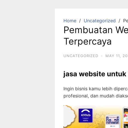
Skip
to
content
Home
Uncategorized
Pe
Pembuatan Web
Terpercaya
UNCATEGORIZED
·
MAY 11, 2
jasa website untu
Ingin bisnis kamu lebih diper
profesional, dan mudah diaks