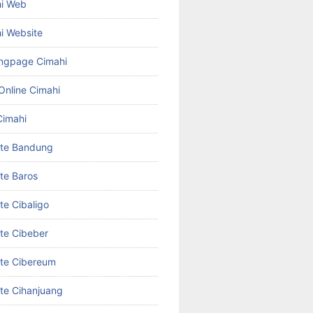
hi Web
i Website
ngpage Cimahi
Online Cimahi
Cimahi
ite Bandung
te Baros
te Cibaligo
te Cibeber
te Cibereum
te Cihanjuang