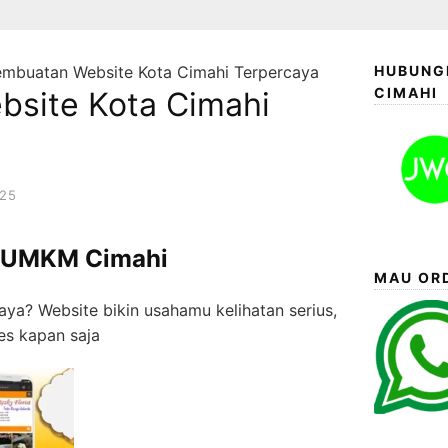
mbuatan Website Kota Cimahi Terpercaya
HUBUNGI
CIMAHI
site Kota Cimahi
025
k UMKM Cimahi
MAU ORD
caya? Website bikin usahamu kelihatan serius,
es kapan saja