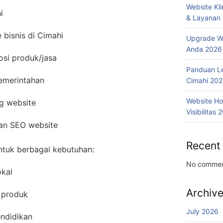
Website Kl
i
& Layanan
bisnis di Cimahi
Upgrade We
Anda 2026
osi produk/jasa
Panduan L
pemerintahan
Cimahi 20
Website Ho
g website
Visibilitas 
dan SEO website
Recent
ntuk berbagai kebutuhan:
No commen
kal
Archiv
 produk
July 2026
ndidikan