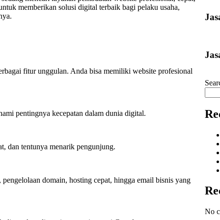
ntuk memberikan solusi digital terbaik bagi pelaku usaha,
Jas
nya.
Jas
agai fitur unggulan. Anda bisa memiliki website profesional
Sear
Re
ami pentingnya kecepatan dalam dunia digital.
at, dan tentunya menarik pengunjung.
 pengelolaan domain, hosting cepat, hingga email bisnis yang
Re
No c