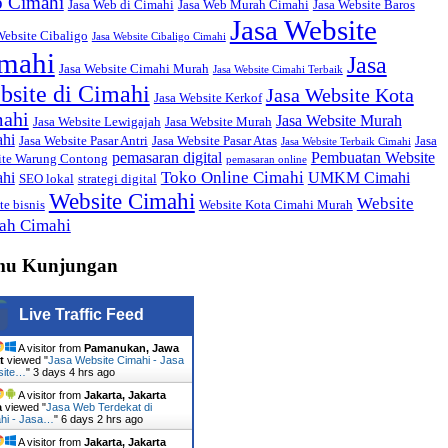
 Cimahi
Jasa Web di Cimahi
Jasa Web Murah Cimahi
Jasa Website Baros
Jasa Website
Website Cibaligo
Jasa Website Cibaligo Cimahi
mahi
Jasa
Jasa Website Cimahi Murah
Jasa Website Cimahi Terbaik
bsite di Cimahi
Jasa Website Kota
Jasa Website Kerkof
ahi
Jasa Website Murah
Jasa Website Lewigajah
Jasa Website Murah
hi
Jasa Website Pasar Antri
Jasa Website Pasar Atas
Jasa
Jasa Website Terbaik Cimahi
pemasaran digital
Pembuatan Website
ite Warung Contong
pemasaran online
Toko Online Cimahi
hi
UMKM Cimahi
SEO lokal
strategi digital
Website Cimahi
Website
te bisnis
Website Kota Cimahi Murah
ah Cimahi
mu Kunjungan
Live Traffic Feed
A visitor from
Pamanukan, Jawa
t
viewed "
Jasa Website Cimahi - Jasa
site…
"
3 days 4 hrs ago
A visitor from
Jakarta, Jakarta
a
viewed "
Jasa Web Terdekat di
hi - Jasa…
"
6 days 2 hrs ago
A visitor from
Jakarta, Jakarta