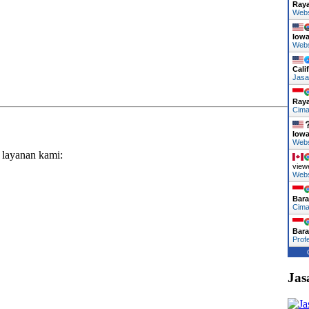
Ray
Web
Iow
Web
Cali
Jasa
Ray
Cima
Iow
Web
 layanan kami:
view
Web
Bara
Cima
Bara
Prof
Jas