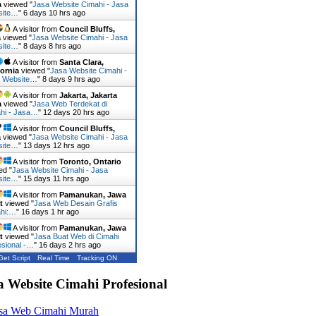
a
viewed "
Jasa Website Cimahi - Jasa
site…
"
6 days 10 hrs ago
A visitor from
Council Bluffs,
a
viewed "
Jasa Website Cimahi - Jasa
site…
"
8 days 8 hrs ago
A visitor from
Santa Clara,
fornia
viewed "
Jasa Website Cimahi -
 Website…
"
8 days 9 hrs ago
A visitor from
Jakarta, Jakarta
a
viewed "
Jasa Web Terdekat di
hi - Jasa…
"
12 days 20 hrs ago
A visitor from
Council Bluffs,
a
viewed "
Jasa Website Cimahi - Jasa
site…
"
13 days 12 hrs ago
A visitor from
Toronto, Ontario
ed "
Jasa Website Cimahi - Jasa
site…
"
15 days 11 hrs ago
A visitor from
Pamanukan, Jawa
t
viewed "
Jasa Web Desain Grafis
hi:…
"
16 days 1 hr ago
A visitor from
Pamanukan, Jawa
t
viewed "
Jasa Buat Web di Cimahi
esional -…
"
16 days 2 hrs ago
Get Script
Real Time
Tracking ON
a Website Cimahi Profesional