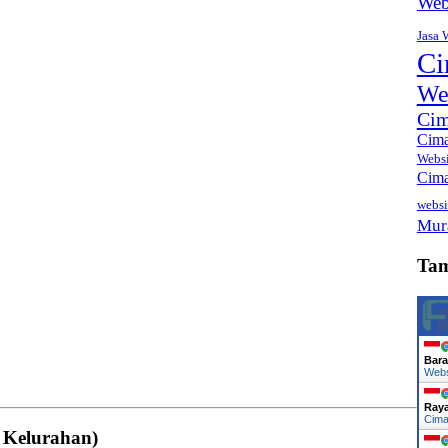
Web
Jasa 
Ci
We
Cim
Cima
Webs
Cima
websi
Mur
Ta
Bara
Web
Ray
Cima
 Kelurahan)