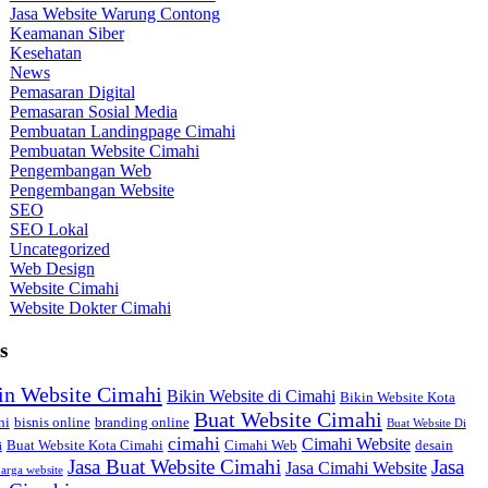
Jasa Website Warung Contong
Keamanan Siber
Kesehatan
News
Pemasaran Digital
Pemasaran Sosial Media
Pembuatan Landingpage Cimahi
Pembuatan Website Cimahi
Pengembangan Web
Pengembangan Website
SEO
SEO Lokal
Uncategorized
Web Design
Website Cimahi
Website Dokter Cimahi
s
in Website Cimahi
Bikin Website di Cimahi
Bikin Website Kota
Buat Website Cimahi
hi
bisnis online
branding online
Buat Website Di
cimahi
Cimahi Website
Buat Website Kota Cimahi
Cimahi Web
desain
i
Jasa Buat Website Cimahi
Jasa
Jasa Cimahi Website
arga website