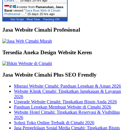
Cimahi:…
"
15 days 15 hrs ago
A visitor from
Pamanukan, Jawa
Barat
viewed "
Jasa Buat Web di Cimahi
Profesional -…
"
15 days 15 hrs ago
Get Script
Real Time
Tracking ON
Jasa Website Cimahi Profesional
Tersedia Aneka Design Website Keren
Jasa Website Cimahi Plus SEO Frendly
Migrasi Website Cimahi: Panduan Lengkap & Aman 2026
Website Klinik Cimahi: Tingkatkan Jangkauan & Layanan
2026
Upgrade Website Cimahi: Tingkatkan Bisnis Anda 2026
Panduan Lengkap Membuat Website di Cimahi 2026
Website Hotel Cimahi: Tingkatkan Reservasi & Visibilitas
2026
Solusi Toko Online Terbaik di Cimahi 2026
Jasa Pengelolaan Sosial Media Cimahi: Tingkatkan Bisnis