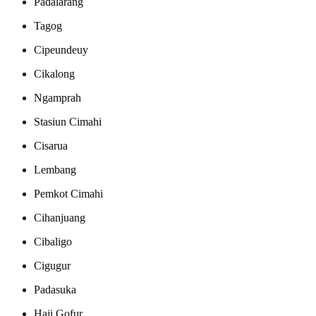
Padalarang
Tagog
Cipeundeuy
Cikalong
Ngamprah
Stasiun Cimahi
Cisarua
Lembang
Pemkot Cimahi
Cihanjuang
Cibaligo
Cigugur
Padasuka
Haji Gofur