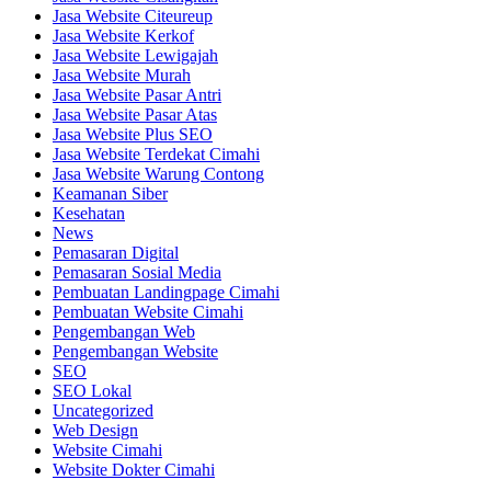
Jasa Website Citeureup
Jasa Website Kerkof
Jasa Website Lewigajah
Jasa Website Murah
Jasa Website Pasar Antri
Jasa Website Pasar Atas
Jasa Website Plus SEO
Jasa Website Terdekat Cimahi
Jasa Website Warung Contong
Keamanan Siber
Kesehatan
News
Pemasaran Digital
Pemasaran Sosial Media
Pembuatan Landingpage Cimahi
Pembuatan Website Cimahi
Pengembangan Web
Pengembangan Website
SEO
SEO Lokal
Uncategorized
Web Design
Website Cimahi
Website Dokter Cimahi