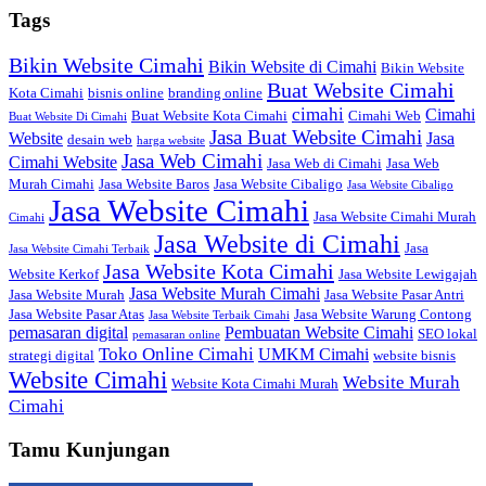
Tags
Bikin Website Cimahi
Bikin Website di Cimahi
Bikin Website
Buat Website Cimahi
Kota Cimahi
bisnis online
branding online
cimahi
Cimahi
Buat Website Kota Cimahi
Cimahi Web
Buat Website Di Cimahi
Jasa Buat Website Cimahi
Website
Jasa
desain web
harga website
Jasa Web Cimahi
Cimahi Website
Jasa Web di Cimahi
Jasa Web
Murah Cimahi
Jasa Website Baros
Jasa Website Cibaligo
Jasa Website Cibaligo
Jasa Website Cimahi
Jasa Website Cimahi Murah
Cimahi
Jasa Website di Cimahi
Jasa
Jasa Website Cimahi Terbaik
Jasa Website Kota Cimahi
Website Kerkof
Jasa Website Lewigajah
Jasa Website Murah Cimahi
Jasa Website Murah
Jasa Website Pasar Antri
Jasa Website Pasar Atas
Jasa Website Warung Contong
Jasa Website Terbaik Cimahi
pemasaran digital
Pembuatan Website Cimahi
SEO lokal
pemasaran online
Toko Online Cimahi
UMKM Cimahi
strategi digital
website bisnis
Website Cimahi
Website Murah
Website Kota Cimahi Murah
Cimahi
Tamu Kunjungan