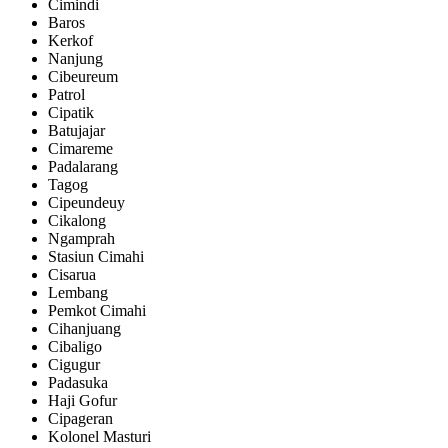
Cimindi
Baros
Kerkof
Nanjung
Cibeureum
Patrol
Cipatik
Batujajar
Cimareme
Padalarang
Tagog
Cipeundeuy
Cikalong
Ngamprah
Stasiun Cimahi
Cisarua
Lembang
Pemkot Cimahi
Cihanjuang
Cibaligo
Cigugur
Padasuka
Haji Gofur
Cipageran
Kolonel Masturi