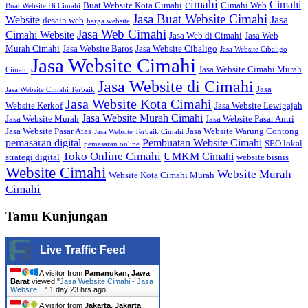
cimahi
Cimahi
Buat Website Kota Cimahi
Cimahi Web
Buat Website Di Cimahi
Jasa Buat Website Cimahi
Website
Jasa
desain web
harga website
Jasa Web Cimahi
Cimahi Website
Jasa Web di Cimahi
Jasa Web
Murah Cimahi
Jasa Website Baros
Jasa Website Cibaligo
Jasa Website Cibaligo
Jasa Website Cimahi
Jasa Website Cimahi Murah
Cimahi
Jasa Website di Cimahi
Jasa
Jasa Website Cimahi Terbaik
Jasa Website Kota Cimahi
Website Kerkof
Jasa Website Lewigajah
Jasa Website Murah Cimahi
Jasa Website Murah
Jasa Website Pasar Antri
Jasa Website Pasar Atas
Jasa Website Warung Contong
Jasa Website Terbaik Cimahi
pemasaran digital
Pembuatan Website Cimahi
SEO lokal
pemasaran online
Toko Online Cimahi
UMKM Cimahi
strategi digital
website bisnis
Website Cimahi
Website Murah
Website Kota Cimahi Murah
Cimahi
Tamu Kunjungan
Live Traffic Feed
A visitor from
Pamanukan, Jawa
Barat
viewed "
Jasa Website Cimahi - Jasa
Website…
"
1 day 23 hrs ago
A visitor from
Jakarta, Jakarta