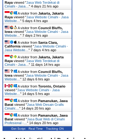
Raya
viewed "
Jasa Web Terdekat di
Cimahi - Jasa…
"
4 days 21 hrs ago
A visitor from
Jakarta, Jakarta
Raya
viewed "
Jasa Website Cimahi - Jasa
Website…
"
5 days 4 hrs ago
A visitor from
Council Bluffs,
Iowa
viewed "
Jasa Website Cimahi - Jasa
Website…
"
7 days 2 hrs ago
A visitor from
Santa Clara,
California
viewed "
Jasa Website Cimahi -
Jasa Website…
"
7 days 4 hrs ago
A visitor from
Jakarta, Jakarta
Raya
viewed "
Jasa Web Terdekat di
Cimahi - Jasa…
"
11 days 14 hrs ago
A visitor from
Council Bluffs,
Iowa
viewed "
Jasa Website Cimahi - Jasa
Website…
"
12 days 6 hrs ago
A visitor from
Toronto, Ontario
viewed "
Jasa Website Cimahi - Jasa
Website…
"
14 days 5 hrs ago
A visitor from
Pamanukan, Jawa
Barat
viewed "
Jasa Web Desain Grafis
Cimahi:…
"
14 days 20 hrs ago
A visitor from
Pamanukan, Jawa
Barat
viewed "
Jasa Buat Web di Cimahi
Profesional -…
"
14 days 20 hrs ago
Get Script
Real Time
Tracking ON