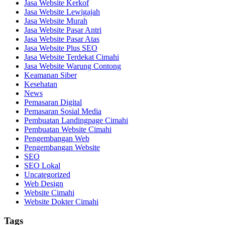
Jasa Website Kerkof
Jasa Website Lewigajah
Jasa Website Murah
Jasa Website Pasar Antri
Jasa Website Pasar Atas
Jasa Website Plus SEO
Jasa Website Terdekat Cimahi
Jasa Website Warung Contong
Keamanan Siber
Kesehatan
News
Pemasaran Digital
Pemasaran Sosial Media
Pembuatan Landingpage Cimahi
Pembuatan Website Cimahi
Pengembangan Web
Pengembangan Website
SEO
SEO Lokal
Uncategorized
Web Design
Website Cimahi
Website Dokter Cimahi
Tags