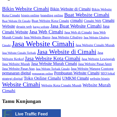
Bikin Website Cimahi
Bikin Website di Cimahi
Bikin Website
Buat Website Cimahi
Kota Cimahi
bisnis online
branding online
cimahi
Cimahi
Buat Website Kota Cimahi
Cimahi Web
Buat Website Di Cimahi
Jasa Buat Website Cimahi
Website
Jasa
desain web
harga website
Jasa Web Cimahi
Cimahi Website
Jasa Web di Cimahi
Jasa Web
Murah Cimahi
Jasa Website Baros
Jasa Website Cibaligo
Jasa Website Cibaligo
Jasa Website Cimahi
Jasa Website Cimahi Murah
Cimahi
Jasa Website di Cimahi
Jasa
Jasa Website Cimahi Terbaik
Jasa Website Kota Cimahi
Website Kerkof
Jasa Website Lewigajah
Jasa Website Murah Cimahi
Jasa Website Murah
Jasa Website Pasar Antri
Jasa Website Pasar Atas
Jasa Website Warung Contong
Jasa Website Terbaik Cimahi
pemasaran digital
Pembuatan Website Cimahi
SEO lokal
pemasaran online
Toko Online Cimahi
UMKM Cimahi
strategi digital
website bisnis
Website Cimahi
Website Murah
Website Kota Cimahi Murah
Cimahi
Tamu Kunjungan
Live Traffic Feed