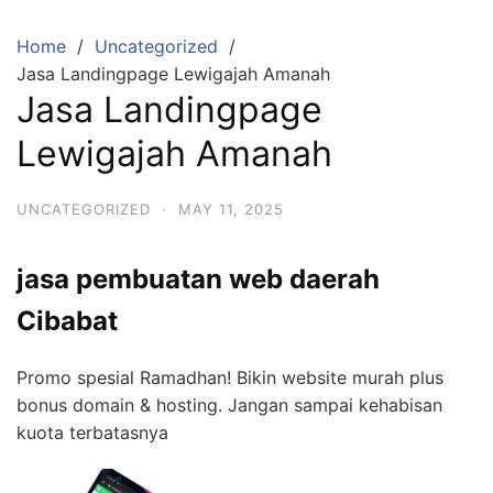
Skip
to
Home
Uncategorized
content
Jasa Landingpage Lewigajah Amanah
Jasa Landingpage
Lewigajah Amanah
UNCATEGORIZED
·
MAY 11, 2025
jasa pembuatan web daerah
Cibabat
Promo spesial Ramadhan! Bikin website murah plus
bonus domain & hosting. Jangan sampai kehabisan
kuota terbatasnya