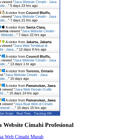
a
viewed "
Jasa Website Cimahi - Jasa
site…
"
5 days 23 hrs ago
A visitor from
Council Bluffs,
a
viewed "
Jasa Website Cimahi - Jasa
site…
"
7 days 21 hrs ago
A visitor from
Santa Clara,
fornia
viewed "
Jasa Website Cimahi -
 Website…
"
7 days 22 hrs ago
A visitor from
Jakarta, Jakarta
a
viewed "
Jasa Web Terdekat di
hi - Jasa…
"
12 days 9 hrs ago
A visitor from
Council Bluffs,
a
viewed "
Jasa Website Cimahi - Jasa
site…
"
13 days 1 hr ago
A visitor from
Toronto, Ontario
ed "
Jasa Website Cimahi - Jasa
site…
"
15 days ago
A visitor from
Pamanukan, Jawa
t
viewed "
Jasa Web Desain Grafis
hi:…
"
15 days 14 hrs ago
A visitor from
Pamanukan, Jawa
t
viewed "
Jasa Buat Web di Cimahi
esional -…
"
15 days 15 hrs ago
Get Script
Real Time
Tracking ON
a Website Cimahi Profesional