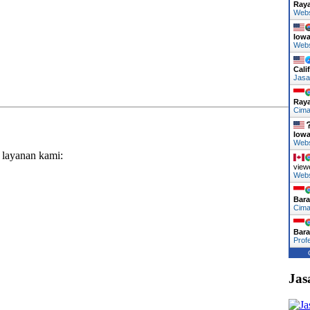
Ray
Web
Iow
Web
Cali
Jasa
Ray
Cima
Iow
Web
 layanan kami:
view
Web
Bara
Cima
Bara
Prof
Jas