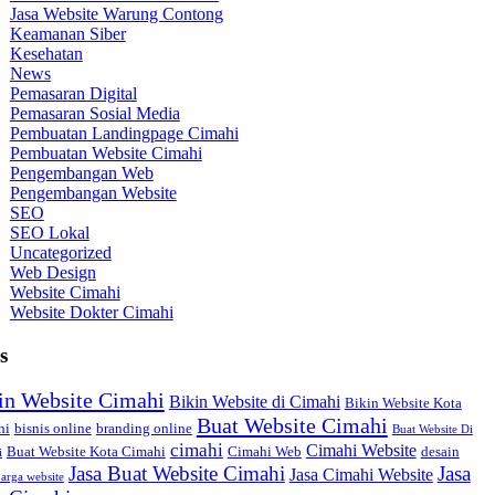
Jasa Website Warung Contong
Keamanan Siber
Kesehatan
News
Pemasaran Digital
Pemasaran Sosial Media
Pembuatan Landingpage Cimahi
Pembuatan Website Cimahi
Pengembangan Web
Pengembangan Website
SEO
SEO Lokal
Uncategorized
Web Design
Website Cimahi
Website Dokter Cimahi
s
in Website Cimahi
Bikin Website di Cimahi
Bikin Website Kota
Buat Website Cimahi
hi
bisnis online
branding online
Buat Website Di
cimahi
Cimahi Website
Buat Website Kota Cimahi
Cimahi Web
desain
i
Jasa Buat Website Cimahi
Jasa
Jasa Cimahi Website
arga website