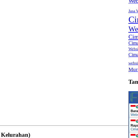
Web
Jasa 
Ci
We
Cim
Cima
Webs
Cima
websi
Mur
Ta
Bara
Web
Ray
Cima
 Kelurahan)