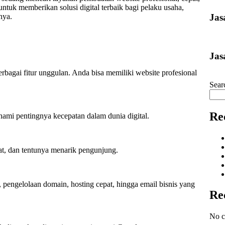
ntuk memberikan solusi digital terbaik bagi pelaku usaha,
Jas
nya.
Jas
agai fitur unggulan. Anda bisa memiliki website profesional
Sear
Re
ami pentingnya kecepatan dalam dunia digital.
at, dan tentunya menarik pengunjung.
 pengelolaan domain, hosting cepat, hingga email bisnis yang
Re
No c