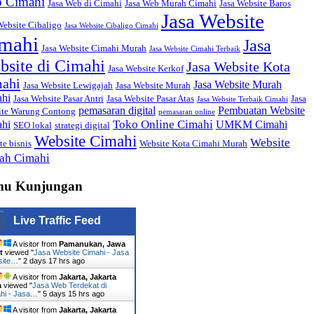
 Cimahi
Jasa Web di Cimahi
Jasa Web Murah Cimahi
Jasa Website Baros
Jasa Website
Website Cibaligo
Jasa Website Cibaligo Cimahi
mahi
Jasa
Jasa Website Cimahi Murah
Jasa Website Cimahi Terbaik
bsite di Cimahi
Jasa Website Kota
Jasa Website Kerkof
ahi
Jasa Website Murah
Jasa Website Lewigajah
Jasa Website Murah
hi
Jasa Website Pasar Antri
Jasa Website Pasar Atas
Jasa
Jasa Website Terbaik Cimahi
pemasaran digital
Pembuatan Website
ite Warung Contong
pemasaran online
Toko Online Cimahi
hi
UMKM Cimahi
SEO lokal
strategi digital
Website Cimahi
Website
te bisnis
Website Kota Cimahi Murah
ah Cimahi
mu Kunjungan
Live Traffic Feed
A visitor from
Pamanukan, Jawa
t
viewed "
Jasa Website Cimahi - Jasa
site…
"
2 days 17 hrs ago
A visitor from
Jakarta, Jakarta
a
viewed "
Jasa Web Terdekat di
hi - Jasa…
"
5 days 15 hrs ago
A visitor from
Jakarta, Jakarta